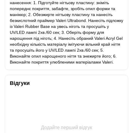
нанесення: 1. Підготуйте нігтьову пластину: зніміть
попереднє покриття, забафте, зробіть опил форми та
манікюр; 2. Обезжирте нігтьову пластину та нанесіть
безкислотний праймер Valeri Ultrabond. Нанесіть підложку
із Valeri Rubber Base на увесь ніготь та просушіть у
UV/LED лампі 2хв./60 сек; 3. Оберіть форму для
нарощення під ніготь; 4. Нанесіть обраний Valeri Acryl Gel
необхідну кількість матеріалу імітуючи вільний край нігтя
та просушіть його у UV/LED лампі 2хв./60 сек; 5.
Виконайте опил нарощеного нігтя та знежирте його; 6.
Виконайте покриття улюбленими матеріалами Valeri.
Відгуки
Додайте перший відгук