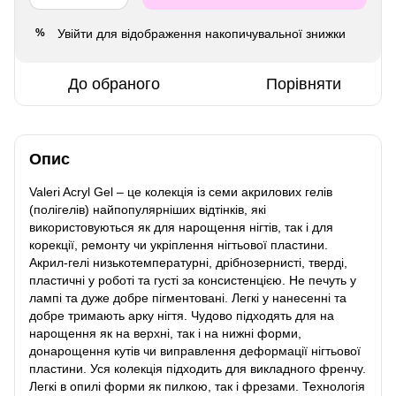
Увійти
для відображення накопичувальної знижки
%
До обраного
Порівняти
Опис
Valeri Acryl Gel – це колекція із семи акрилових гелів
(полігелів) найпопулярніших відтінків, які
використовуються як для нарощення нігтів, так і для
корекції, ремонту чи укріплення нігтьової пластини.
Акрил-гелі низькотемпературні, дрібнозернисті, тверді,
пластичні у роботі та густі за консистенцією. Не печуть у
лампі та дуже добре пігментовані. Легкі у нанесенні та
добре тримають арку нігтя. Чудово підходять для на
нарощення як на верхні, так і на нижні форми,
донарощення кутів чи виправлення деформації нігтьової
пластини. Уся колекція підходить для викладного френчу.
Легкі в опилі форми як пилкою, так і фрезами. Технологія