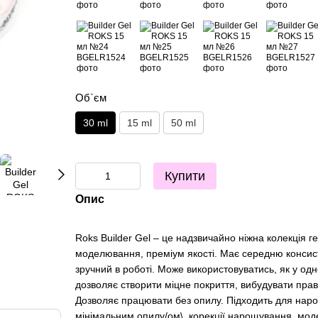
Об`єм
30 ml
15 ml
50 ml
Купити
Опис
Roks Builder Gel – це надзвичайно ніжна колекція г
моделювання, преміум якості. Має середню консист
зручний в роботі. Може використовуватись, як у одн
дозволяє створити міцне покриття, вибудувати прав
Дозволяє працювати без опилу. Підходить для наро
мінімальним опилу/ом\, корекції нарощування, модел