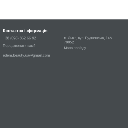
Контактна інформація
+38 (098) 862 66 92
м. Львів, вул. Рудненська, 14А
79052
Передзвонити вам?
Мапа проїзду
edem.beauty.ua@gmail.com