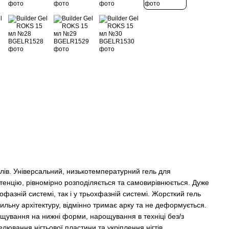
елів. Універсальний, низькотемпературний гель для
енцію, рівномірно розподіляється та самовирівнюється. Дуже
офазній системі, так і у трьохфазній системі. Жорсткий гель
ильну архітектуру, відмінно тримає арку та не деформується.
щування на нижні форми, нарощування в техніці без/з
ювання нігтьової пластини та укріплення нігтів.