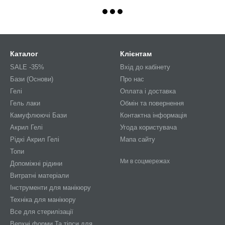
Каталог
Клієнтам
SALE -35%
Вхід до кабінету
Бази (Основи)
Про нас
Гелі
Оплата і доставка
Гель лаки
Обмін та повернення
Камуфлюючі Бази
Контактна інформація
Акрил Гелі
Угода користувача
Рідкі Акрил Гелі
Мапа сайту
Топи
Ми в соцмережах
Допоміжні рідини
Витратні матеріали
Інструменти для манікюру
Техніка для манікюру
Все для стерилізації
Верхні форми Та тіпси для