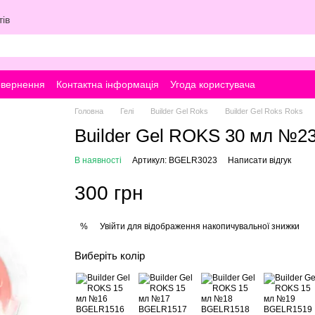
ів
овернення
Контактна інформація
Угода користувача
Головна
Гелі
Builder Gel Roks
Builder Gel Roks Roks
Builder Gel ROKS 30 мл №2
В наявності
Артикул: BGELR3023
Написати відгук
300 грн
Увійти
для відображення накопичувальної знижки
%
Виберіть колір