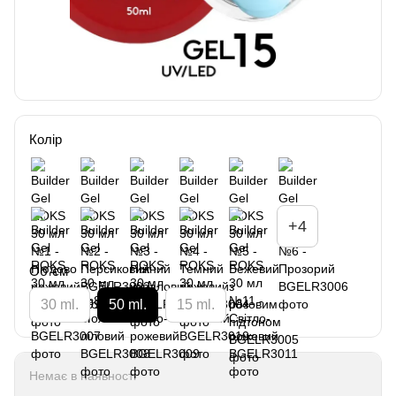
Колір
+4
Об`єм
30 ml.
50 ml.
15 ml.
Немає в наявності