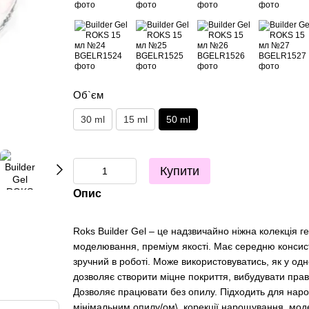
Об`єм
30 ml
15 ml
50 ml
Купити
Опис
Roks Builder Gel – це надзвичайно ніжна колекція г
моделювання, преміум якості. Має середню консист
зручний в роботі. Може використовуватись, як у одн
дозволяє створити міцне покриття, вибудувати прав
Дозволяє працювати без опилу. Підходить для наро
мінімальним опилу/ом\, корекції нарощування, модел