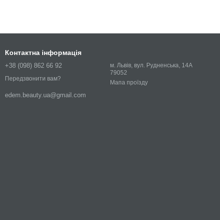
Контактна інформація
+38 (098) 862 66 92
м. Львів, вул. Рудненська, 14А
79052
Передзвонити вам?
Мапа проїзду
edem.beauty.ua@gmail.com