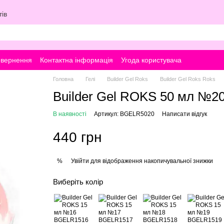
ів
овернення
Контактна інформація
Угода користувача
Головна
Гелі
Builder Gel Roks
Builder Gel Roks Roks
Builder Gel ROKS 50 мл №2
В наявності
Артикул: BGELR5020
Написати відгук
440 грн
Увійти
для відображення накопичувальної знижки
%
Виберіть колір