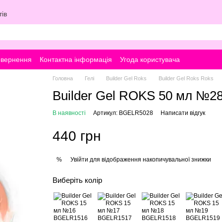
ів
овернення
Контактна інформація
Угода користувача
Головна
Гелі
Builder Gel Roks
Builder Gel Roks Roks
Builder Gel ROKS 50 мл №2
В наявності
Артикул: BGELR5028
Написати відгук
440 грн
Увійти
для відображення накопичувальної знижки
%
Виберіть колір