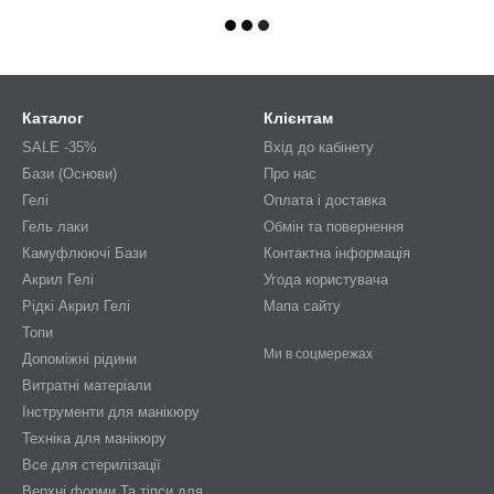
Каталог
Клієнтам
SALE -35%
Вхід до кабінету
Бази (Основи)
Про нас
Гелі
Оплата і доставка
Гель лаки
Обмін та повернення
Камуфлюючі Бази
Контактна інформація
Акрил Гелі
Угода користувача
Рідкі Акрил Гелі
Мапа сайту
Топи
Ми в соцмережах
Допоміжні рідини
Витратні матеріали
Інструменти для манікюру
Техніка для манікюру
Все для стерилізації
Верхні форми Та тіпси для