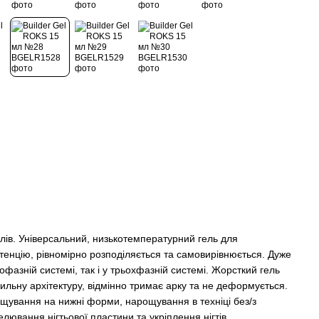
елів. Універсальний, низькотемпературний гель для
енцію, рівномірно розподіляється та самовирівнюється. Дуже
офазній системі, так і у трьохфазній системі. Жорсткий гель
ильну архітектуру, відмінно тримає арку та не деформується.
щування на нижні форми, нарощування в техніці без/з
ювання нігтьової пластини та укріплення нігтів.