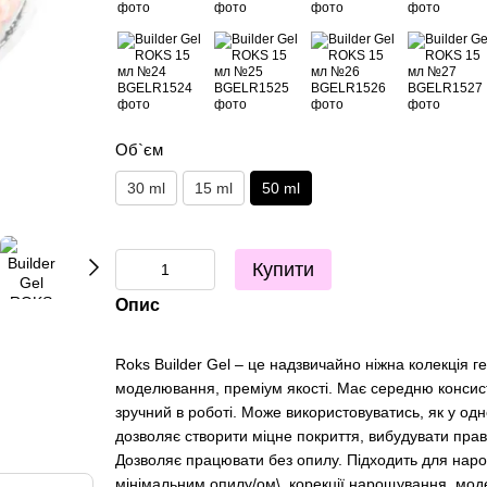
Об`єм
30 ml
15 ml
50 ml
Купити
Опис
Roks Builder Gel – це надзвичайно ніжна колекція г
моделювання, преміум якості. Має середню консист
зручний в роботі. Може використовуватись, як у одн
дозволяє створити міцне покриття, вибудувати прав
Дозволяє працювати без опилу. Підходить для наро
мінімальним опилу/ом\, корекції нарощування, модел