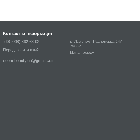
Контактна інформація
+38 (098) 862 66 92
м. Львів, вул. Рудненська, 14А
79052
Передзвонити вам?
Мапа проїзду
edem.beauty.ua@gmail.com