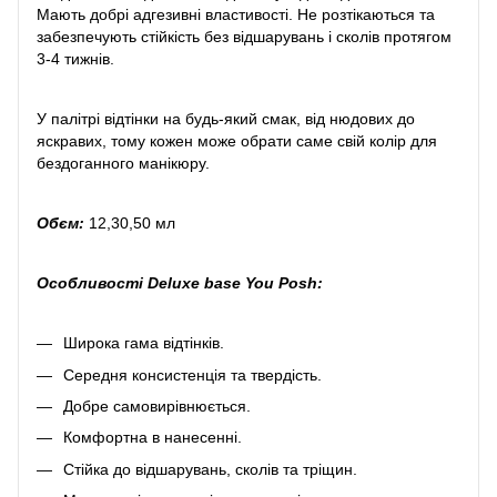
Мають добрі адгезивні властивості. Не розтікаються та
забезпечують стійкість без відшарувань і сколів протягом
3-4 тижнів.
У палітрі відтінки на будь-який смак, від нюдових до
яскравих, тому кожен може обрати саме свій колір для
бездоганного манікюру.
Обєм:
12,30,50 мл
Особливості Deluxe base You Posh:
Широка гама відтінків.
Середня консистенція та твердість.
Добре самовирівнюється.
Комфортна в нанесенні.
Стійка до відшарувань, сколів та тріщин.