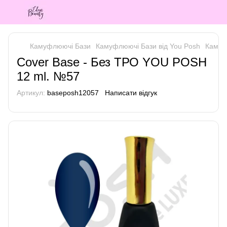
Камуфлюючі Бази
Камуфлюючі Бази від You Posh
Камуф
Cover Base - Без ТРО YOU POSH
12 ml. №57
Артикул:
baseposh12057
Написати відгук