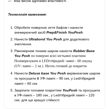
Має високі адгезивні властивості.
Технологія нанесення:
Обробити поверхню нігтя бафом і нанести
знежирюючий засіб
Prep&Finish YouPosh
.
Нанести
Ultrabond You Posh
для додаткового
зчеплення.
Рівномірним тонким шаром нанести
Rubber Base
You Posh
по поверхні всієї нігтьової пластини.
Полімеризувати в LED/гібридній−лампі - 60 секунд
(UV−лампі— 2 хв.). Ніготь готовий до покриття.
Нанести
Deluxe base You Posh
вирівнюючим шаром
в
та просушити
УФ-лампі – 90 сек, у Led/гібридній
лампі – 60 сек.
Закріпити топовим покриттям
YouPosh
та просушити
в УФ-лампі – 180 сек., у Led/гібридній лампі – 120
сек. для ще кращої стійкості.