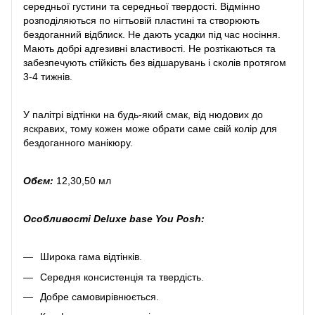
середньої густини та середньої твердості. Відмінно
розподіляються по нігтьовій пластині та створюють
бездоганний відблиск. Не дають усадки під час носіння.
Мають добрі адгезивні властивості. Не розтікаються та
забезпечують стійкість без відшарувань і сколів протягом
3-4 тижнів.
У палітрі відтінки на будь-який смак, від нюдових до
яскравих, тому кожен може обрати саме свій колір для
бездоганного манікюру.
Обєм:
12,30,50 мл
Особливості Deluxe base You Posh:
Широка гама відтінків.
Середня консистенція та твердість.
Добре самовирівнюється.