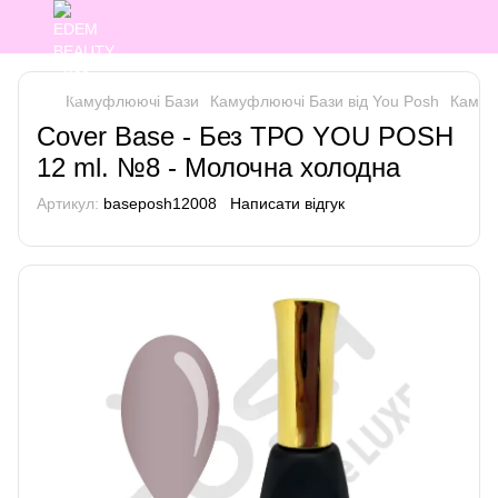
Камуфлюючі Бази
Камуфлюючі Бази від You Posh
Камуф
Cover Base - Без ТРО YOU POSH
12 ml. №8 - Молочна холодна
Артикул:
baseposh12008
Написати відгук