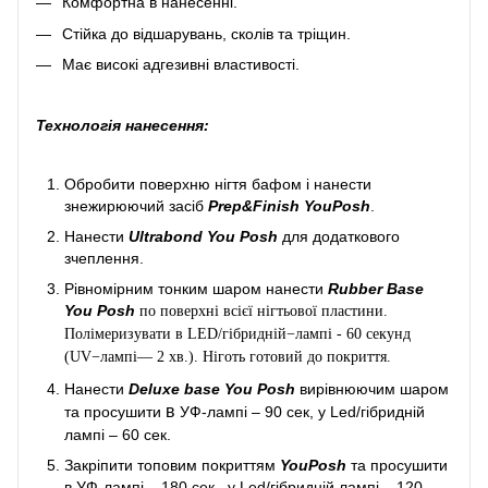
Комфортна в нанесенні.
Стійка до відшарувань, сколів та тріщин.
Має високі адгезивні властивості.
Технологія нанесення:
Обробити поверхню нігтя бафом і нанести
знежирюючий засіб
Prep&Finish YouPosh
.
Нанести
Ultrabond You Posh
для додаткового
зчеплення.
Рівномірним тонким шаром нанести
Rubber Base
You Posh
по поверхні всієї нігтьової пластини.
Полімеризувати в LED/гібридній−лампі - 60 секунд
(UV−лампі— 2 хв.). Ніготь готовий до покриття.
Нанести
Deluxe base You Posh
вирівнюючим шаром
в
та просушити
УФ-лампі – 90 сек, у Led/гібридній
лампі – 60 сек.
Закріпити топовим покриттям
YouPosh
та просушити
в УФ-лампі – 180 сек., у Led/гібридній лампі – 120