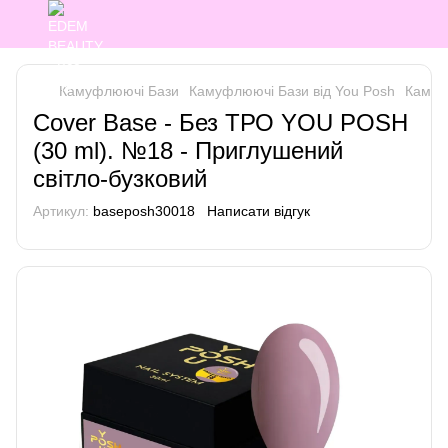
Камуфлюючі Бази
Камуфлюючі Бази від You Posh
Камуф
Cover Base - Без ТРО YOU POSH
(30 ml). №18 - Приглушений
світло-бузковий
Артикул:
baseposh30018
Написати відгук