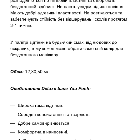
розподіляються по нігтьовій пластині та створюють
бездоганний відблиск. Не дають усадки під час носіння.
Мають добрі адгезивні властивості. Не розтікаються та
забезпечують стійкість без відшарувань і сколів протягом
3-4 тижнів.
У палітрі відтінки на будь-який смак, від нюдових до
яскравих, тому кожен може обрати саме свій колір для
бездоганного манікюру.
Обєм:
12,30,50 мл
Особливості Deluxe base You Posh:
Широка гама відтінків.
Середня консистенція та твердість.
Добре самовирівнюється.
Комфортна в нанесенні.