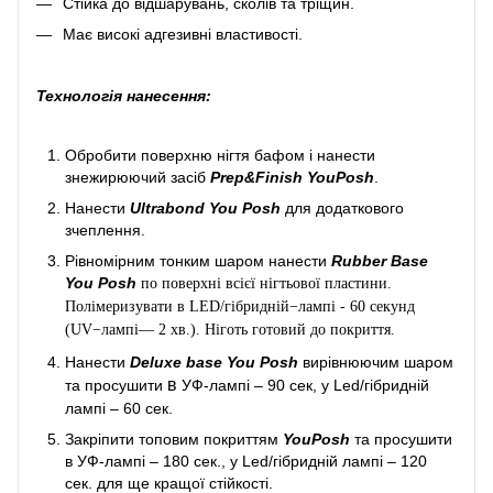
Стійка до відшарувань, сколів та тріщин.
Має високі адгезивні властивості.
Технологія нанесення:
Обробити поверхню нігтя бафом і нанести
знежирюючий засіб
Prep&Finish YouPosh
.
Нанести
Ultrabond You Posh
для додаткового
зчеплення.
Рівномірним тонким шаром нанести
Rubber Base
You Posh
по поверхні всієї нігтьової пластини.
Полімеризувати в LED/гібридній−лампі - 60 секунд
(UV−лампі— 2 хв.). Ніготь готовий до покриття.
Нанести
Deluxe base You Posh
вирівнюючим шаром
в
та просушити
УФ-лампі – 90 сек, у Led/гібридній
лампі – 60 сек.
Закріпити топовим покриттям
YouPosh
та просушити
в УФ-лампі – 180 сек., у Led/гібридній лампі – 120
сек. для ще кращої стійкості.