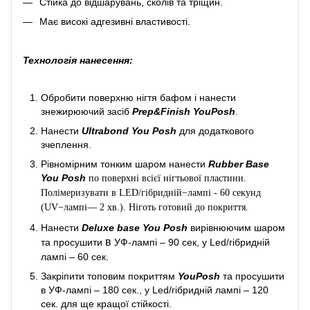
Стійка до відшарувань, сколів та тріщин.
Має високі адгезивні властивості.
Технологія нанесення:
Обробити поверхню нігтя бафом і нанести
знежирюючий засіб
Prep&Finish YouPosh
.
Нанести
Ultrabond You Posh
для додаткового
зчеплення.
Рівномірним тонким шаром нанести
Rubber Base
You Posh
по поверхні всієї нігтьової пластини.
Полімеризувати в LED/гібридній−лампі - 60 секунд
(UV−лампі— 2 хв.). Ніготь готовий до покриття.
Нанести
Deluxe base You Posh
вирівнюючим шаром
в
та просушити
УФ-лампі – 90 сек, у Led/гібридній
лампі – 60 сек.
Закріпити топовим покриттям
YouPosh
та просушити
в УФ-лампі – 180 сек., у Led/гібридній лампі – 120
сек. для ще кращої стійкості.