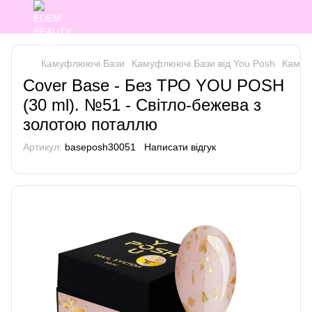
Камуфлюючі Бази
Камуфлюючі Бази від You Posh
Камуф
Cover Base - Без ТРО YOU POSH
(30 ml). №51 - Світло-бежева з
золотою поталлю
Артикул:
baseposh30051
Написати відгук