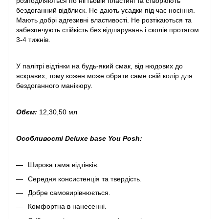
розподіляються по нігтьовій пластині та створюють
бездоганний відблиск. Не дають усадки під час носіння.
Мають добрі адгезивні властивості. Не розтікаються та
забезпечують стійкість без відшарувань і сколів протягом
3-4 тижнів.
У палітрі відтінки на будь-який смак, від нюдових до
яскравих, тому кожен може обрати саме свій колір для
бездоганного манікюру.
Обєм:
12,30,50 мл
Особливості Deluxe base You Posh:
Широка гама відтінків.
Середня консистенція та твердість.
Добре самовирівнюється.
Комфортна в нанесенні.