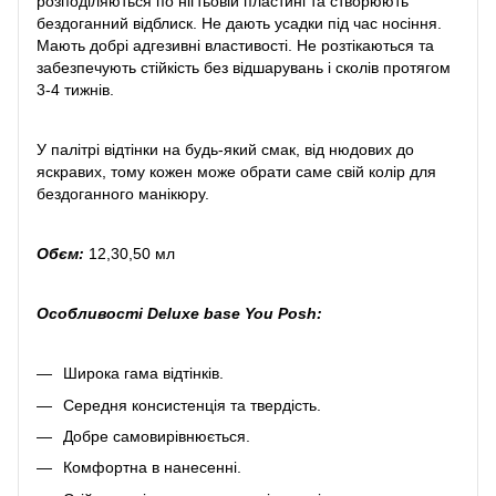
розподіляються по нігтьовій пластині та створюють
бездоганний відблиск. Не дають усадки під час носіння.
Мають добрі адгезивні властивості. Не розтікаються та
забезпечують стійкість без відшарувань і сколів протягом
3-4 тижнів.
У палітрі відтінки на будь-який смак, від нюдових до
яскравих, тому кожен може обрати саме свій колір для
бездоганного манікюру.
Обєм:
12,30,50 мл
Особливості Deluxe base You Posh:
Широка гама відтінків.
Середня консистенція та твердість.
Добре самовирівнюється.
Комфортна в нанесенні.