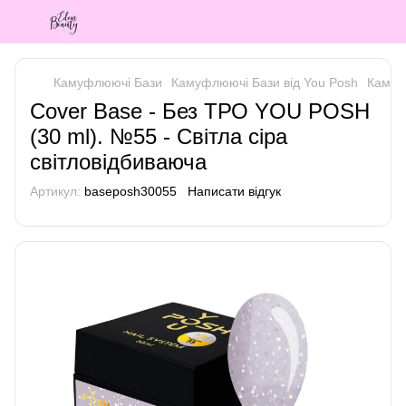
Камуфлюючі Бази
Камуфлюючі Бази від You Posh
Камуф
Cover Base - Без ТРО YOU POSH
(30 ml). №55 - Світла сіра
світловідбиваюча
Артикул:
baseposh30055
Написати відгук