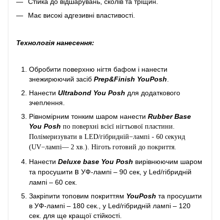
Стійка до відшарувань, сколів та тріщин.
Має високі адгезивні властивості.
Технологія нанесення:
Обробити поверхню нігтя бафом і нанести
знежирюючий засіб
Prep&Finish YouPosh
.
Нанести
Ultrabond You Posh
для додаткового
зчеплення.
Рівномірним тонким шаром нанести
Rubber Base
You Posh
по поверхні всієї нігтьової пластини.
Полімеризувати в LED/гібридній−лампі - 60 секунд
(UV−лампі— 2 хв.). Ніготь готовий до покриття.
Нанести
Deluxe base You Posh
вирівнюючим шаром
в
та просушити
УФ-лампі – 90 сек, у Led/гібридній
лампі – 60 сек.
Закріпити топовим покриттям
YouPosh
та просушити
в УФ-лампі – 180 сек., у Led/гібридній лампі – 120
сек. для ще кращої стійкості.