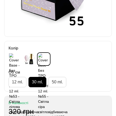
Колір
Об`єм
12 ml.
30 ml.
50 ml.
В наявності
320 грн