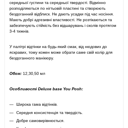
середньої густини та середньої твердості. Відмінно
розподіляються по нігтьовій пластині та створюють
бездоганний відблиск. Не дають усадки під час носіння.
Мають добрі адгезивні властивості. Не розтікаються та
забезпечують стійкість без відшарувань і сколів протягом
3-4 тижнів.
У палітрі відтінки на будь-який смак, від нюдових до
яскравих, тому кожен може обрати саме свій колір для
бездоганного манікюру.
Обєм:
12,30,50 мл
Особливості Deluxe base You Posh:
Широка гама відтінків.
Середня консистенція та твердість.
Добре самовирівнюється.