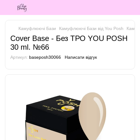
Камуфлюючі Бази
Камуфлюючі Бази від You Posh
Камуф
Cover Base - Без ТРО YOU POSH
30 ml. №66
Артикул:
baseposh30066
Написати відгук