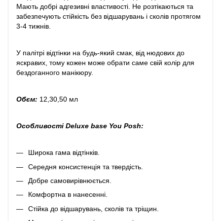
Мають добрі адгезивні властивості. Не розтікаються та
забезпечують стійкість без відшарувань і сколів протягом
3-4 тижнів.
У палітрі відтінки на будь-який смак, від нюдових до
яскравих, тому кожен може обрати саме свій колір для
бездоганного манікюру.
Обєм:
12,30,50 мл
Особливості Deluxe base You Posh:
Широка гама відтінків.
Середня консистенція та твердість.
Добре самовирівнюється.
Комфортна в нанесенні.
Стійка до відшарувань, сколів та тріщин.