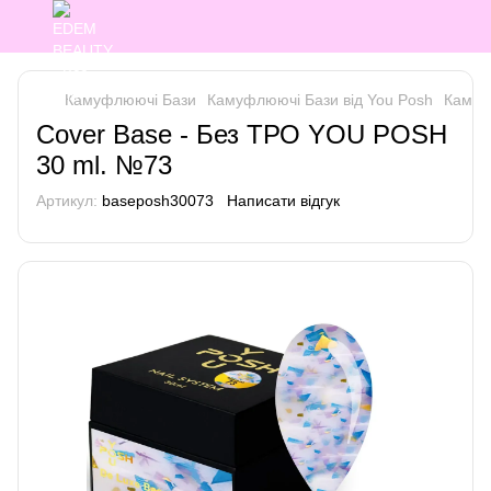
Камуфлюючі Бази
Камуфлюючі Бази від You Posh
Камуф
Cover Base - Без ТРО YOU POSH
30 ml. №73
Артикул:
baseposh30073
Написати відгук