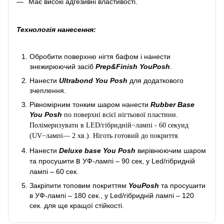
Має високі адгезивні властивості.
Технологія нанесення:
Обробити поверхню нігтя бафом і нанести
знежирюючий засіб
Prep&Finish YouPosh
.
Нанести
Ultrabond You Posh
для додаткового
зчеплення.
Рівномірним тонким шаром нанести
Rubber Base
You Posh
по поверхні всієї нігтьової пластини.
Полімеризувати в LED/гібридній−лампі - 60 секунд
(UV−лампі— 2 хв.). Ніготь готовий до покриття.
Нанести
Deluxe base You Posh
вирівнюючим шаром
в
та просушити
УФ-лампі – 90 сек, у Led/гібридній
лампі – 60 сек.
Закріпити топовим покриттям
YouPosh
та просушити
в УФ-лампі – 180 сек., у Led/гібридній лампі – 120
сек. для ще кращої стійкості.