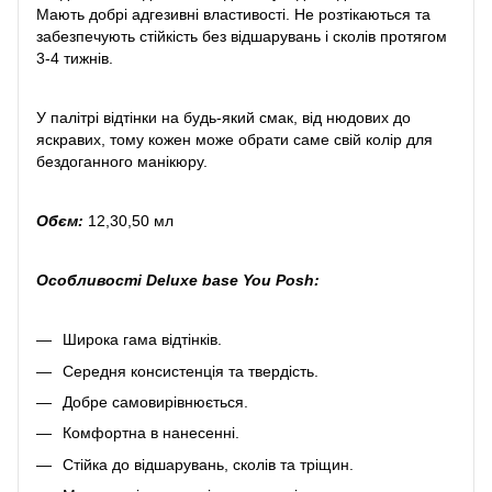
Мають добрі адгезивні властивості. Не розтікаються та
забезпечують стійкість без відшарувань і сколів протягом
3-4 тижнів.
У палітрі відтінки на будь-який смак, від нюдових до
яскравих, тому кожен може обрати саме свій колір для
бездоганного манікюру.
Обєм:
12,30,50 мл
Особливості Deluxe base You Posh:
Широка гама відтінків.
Середня консистенція та твердість.
Добре самовирівнюється.
Комфортна в нанесенні.
Стійка до відшарувань, сколів та тріщин.