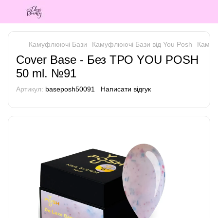
Камуфлюючі Бази
Камуфлюючі Бази від You Posh
Камуф
Cover Base - Без ТРО YOU POSH
50 ml. №91
Артикул:
baseposh50091
Написати відгук