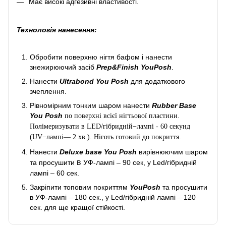
Має високі адгезивні властивості.
Технологія нанесення:
Обробити поверхню нігтя бафом і нанести
знежирюючий засіб
Prep&Finish YouPosh
.
Нанести
Ultrabond You Posh
для додаткового
зчеплення.
Рівномірним тонким шаром нанести
Rubber Base
You Posh
по поверхні всієї нігтьової пластини.
Полімеризувати в LED/гібридній−лампі - 60 секунд
(UV−лампі— 2 хв.). Ніготь готовий до покриття.
Нанести
Deluxe base You Posh
вирівнюючим шаром
в
та просушити
УФ-лампі – 90 сек, у Led/гібридній
лампі – 60 сек.
Закріпити топовим покриттям
YouPosh
та просушити
в УФ-лампі – 180 сек., у Led/гібридній лампі – 120
сек. для ще кращої стійкості.