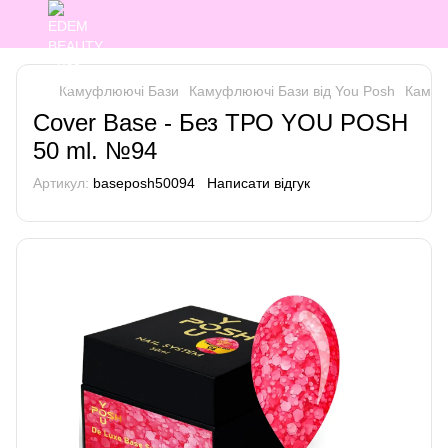
Камуфлюючі Бази
Камуфлюючі Бази від You Posh
Камуф
Cover Base - Без ТРО YOU POSH
50 ml. №94
Артикул:
baseposh50094
Написати відгук