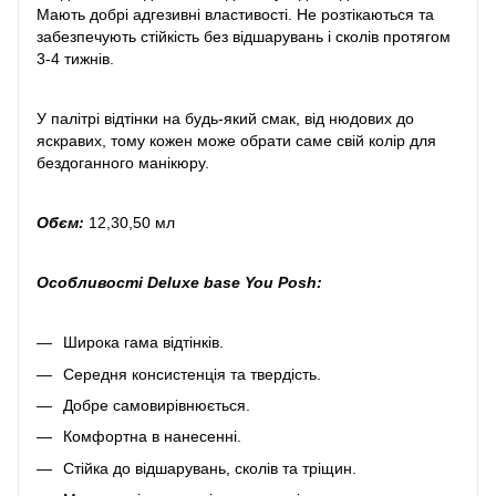
Мають добрі адгезивні властивості. Не розтікаються та
забезпечують стійкість без відшарувань і сколів протягом
3-4 тижнів.
У палітрі відтінки на будь-який смак, від нюдових до
яскравих, тому кожен може обрати саме свій колір для
бездоганного манікюру.
Обєм:
12,30,50 мл
Особливості Deluxe base You Posh:
Широка гама відтінків.
Середня консистенція та твердість.
Добре самовирівнюється.
Комфортна в нанесенні.
Стійка до відшарувань, сколів та тріщин.