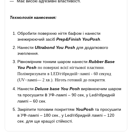
Має високі адгезивні властивості.
Технологія нанесення:
Обробити поверхню нігтя бафом і нанести
знежирюючий засіб
Prep&Finish YouPosh
.
Нанести
Ultrabond You Posh
для додаткового
зчеплення.
Рівномірним тонким шаром нанести
Rubber Base
You Posh
по поверхні всієї нігтьової пластини.
Полімеризувати в LED/гібридній−лампі - 60 секунд
(UV−лампі— 2 хв.). Ніготь готовий до покриття.
Нанести
Deluxe base You Posh
вирівнюючим шаром
в
та просушити
УФ-лампі – 90 сек, у Led/гібридній
лампі – 60 сек.
Закріпити топовим покриттям
YouPosh
та просушити
в УФ-лампі – 180 сек., у Led/гібридній лампі – 120
сек. для ще кращої стійкості.