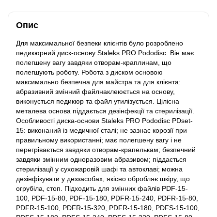
Опис
Для максимальної безпеки клієнтів було розроблено
педикюрний диск-основу Staleks PRO Pododisc. Він має
полегшену вагу завдяки отворам-краплинам, що
полегшують роботу. Робота з диском основою
максимально безпечна для майстра та для клієнта:
абразивний змінний файлнаклеюється на основу,
виконується педикюр та файл утилізується. Цілісна
металева основа піддається дезінфекції та стерилізації.
Особливості диска-основи Staleks PRO Pododisc PDset-
15: виконаний із медичної сталі; не зазнає корозії при
правильному використанні; має полегшену вагу і не
перегрівається завдяки отворам-крапелькам; безпечний
завдяки змінним одноразовим абразивом; піддається
стерилізації у сухожаровій шафі та автоклаві; можна
дезінфікувати у деззасобах; якісно обробляє шкіру, що
огрубіла, стоп. Підходить для змінних файлів PDF-15-
100, PDF-15-80, PDF-15-180, PDFR-15-240, PDFR-15-80,
PDFR-15-100, PDFR-15-320, PDFR-15-180, PDFS-15-100,