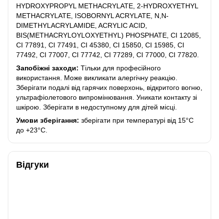
HYDROXYPROPYL METHACRYLATE, 2-HYDROXYETHYL
METHACRYLATE, ISOBORNYL ACRYLATE, N,N-
DIMETHYLACRYLAMIDE, ACRYLIC ACID,
BIS(METHACRYLOYLOXYETHYL) PHOSPHATE, CI 12085,
CI 77891, CI 77491, CI 45380, CI 15850, CI 15985, CI
77492, CI 77007, CI 77742, CI 77289, CI 77000, CI 77820.
Запобіжні заходи:
Тільки для професійного
використання. Може викликати алергічну реакцію.
Зберігати подалі від гарячих поверхонь, відкритого вогню,
ультрафіолетового випромінювання. Уникати контакту зі
шкірою. Зберігати в недоступному для дітей місці.
Умови зберігання:
зберігати при температурі від 15°C
до +23°C.
Відгуки