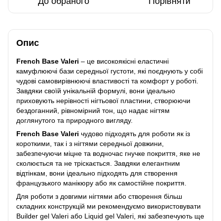
До обраного
Порівняти
Опис
French Base Valeri
– це високоякісні еластичні
камуфлюючі бази середньої густоти, які поєднують у собі
чудові самовирівнюючі властивості та комфорт у роботі.
Завдяки своїй унікальній формулі, вони ідеально
приховують нерівності нігтьової пластини, створюючи
бездоганний, рівномірний тон, що надає нігтям
доглянутого та природного вигляду.
French Base Valeri
чудово підходять для роботи як із
короткими, так і з нігтями середньої довжини,
забезпечуючи міцне та водночас гнучке покриття, яке не
сколюється та не тріскається. Завдяки елегантним
відтінкам, вони ідеально підходять для створення
французького манікюру або як самостійне покриття.
Для роботи з довгими нігтями або створення більш
складних конструкцій ми рекомендуємо використовувати
Builder gel Valeri або Liquid gel Valeri, які забезпечують ще