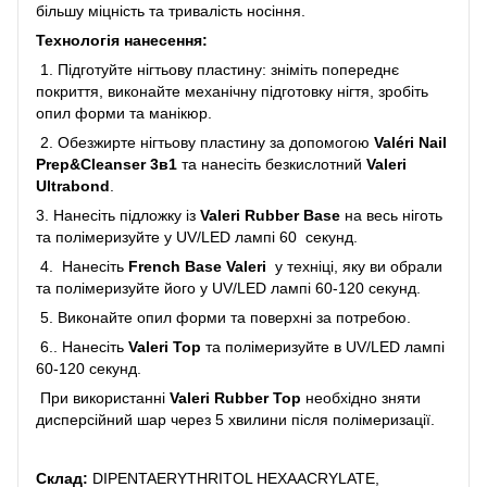
більшу міцність та тривалість носіння.
Технологія нанесення:
1. Підготуйте нігтьову пластину: зніміть попереднє
покриття, виконайте механічну підготовку нігтя, зробіть
опил форми та манікюр.
2. Обезжирте нігтьову пластину за допомогою
Valéri Nail
Prep&Cleanser 3в1
та нанесіть безкислотний
Valeri
Ultrabond
.
3. Нанесіть підложку із
Valeri Rubber Base
на весь ніготь
та полімеризуйте у UV/LED лампі 60 секунд.
4. Нанесіть
French Base Valeri
у техніці, яку ви обрали
та полімеризуйте його у UV/LED лампі 60-120 секунд.
5. Виконайте опил форми та поверхні за потребою.
6.. Нанесіть
Valeri Top
та полімеризуйте в UV/LED лампі
60-120 секунд.
При використанні
Valeri Rubber Top
необхідно зняти
дисперсійний шар через 5 хвилини після полімеризації.
Склад:
DIPENTAERYTHRITOL HEXAACRYLATE,