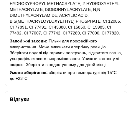
HYDROXYPROPYL METHACRYLATE, 2-HYDROXYETHYL
METHACRYLATE, ISOBORNYL ACRYLATE, N,N-
DIMETHYLACRYLAMIDE, ACRYLIC ACID,
BIS(METHACRYLOYLOXYETHYL) PHOSPHATE, CI 12085,
CI 77891, CI 77491, CI 45380, CI 15850, CI 15985, CI
77492, CI 77007, CI 77742, CI 77289, CI 77000, CI 77820.
Запобіжні заходи:
Тільки для професійного
використання. Може викликати алергічну реакцію.
Зберігати подалі від гарячих поверхонь, відкритого вогню,
ультрафіолетового випромінювання. Уникати контакту зі
шкірою. Зберігати в недоступному для дітей місці.
Умови зберігання:
зберігати при температурі від 15°C
до +23°C.
Відгуки