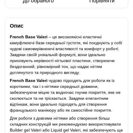
До обраного
Порівняти
Опис
French Base Valeri
– це високоякісні еластичні
камуфлюючі бази середньої густоти, які поєднують у собі
чудові самовирівнюючі властивості та комфорт у роботі.
Завдяки своїй унікальній формулі, вони ідеально
приховують нерівності нігтьової пластини, створюючи
бездоганний, рівномірний тон, що надає нігтям
доглянутого та природного вигляду.
French Base Valeri
чудово підходять для роботи як із
короткими, так і з нігтями середньої довжини,
забезпечуючи міцне та водночас гнучке покриття, яке не
сколюється та не тріскається. Завдяки елегантним
відтінкам, вони ідеально підходять для створення
французького манікюру або як самостійне покриття.
Для роботи з довгими нігтями або створення більш
складних конструкцій ми рекомендуємо використовувати
Builder gel Valeri або Liquid gel Valeri, які забезпечують ще