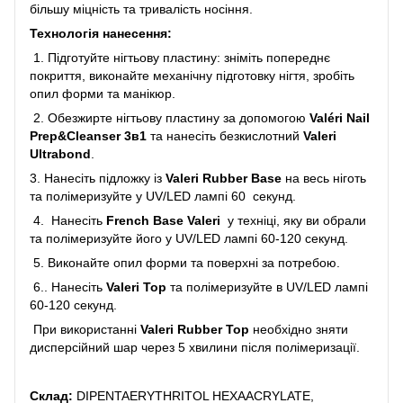
більшу міцність та тривалість носіння.
Технологія нанесення:
1. Підготуйте нігтьову пластину: зніміть попереднє
покриття, виконайте механічну підготовку нігтя, зробіть
опил форми та манікюр.
2. Обезжирте нігтьову пластину за допомогою
Valéri Nail
Prep&Cleanser 3в1
та нанесіть безкислотний
Valeri
Ultrabond
.
3. Нанесіть підложку із
Valeri Rubber Base
на весь ніготь
та полімеризуйте у UV/LED лампі 60 секунд.
4. Нанесіть
French Base Valeri
у техніці, яку ви обрали
та полімеризуйте його у UV/LED лампі 60-120 секунд.
5. Виконайте опил форми та поверхні за потребою.
6.. Нанесіть
Valeri Top
та полімеризуйте в UV/LED лампі
60-120 секунд.
При використанні
Valeri Rubber Top
необхідно зняти
дисперсійний шар через 5 хвилини після полімеризації.
Склад:
DIPENTAERYTHRITOL HEXAACRYLATE,