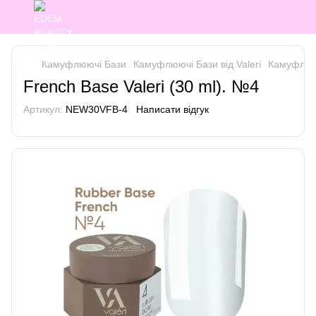
Камуфлюючі Бази
Камуфлюючі Бази від Valeri
Камуфлююч
French Base Valeri (30 ml). №4
Артикул:
NEW30VFB-4
Написати відгук