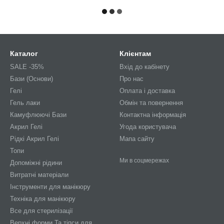
Каталог
Клієнтам
SALE -35%
Вхід до кабінету
Бази (Основи)
Про нас
Гелі
Оплата і доставка
Гель лаки
Обмін та повернення
Камуфлюючі Бази
Контактна інформація
Акрил Гелі
Угода користувача
Рідкі Акрил Гелі
Мапа сайту
Топи
Ми в соцмережах
Допоміжні рідини
Витратні матеріали
Інструменти для манікюру
Техніка для манікюру
Все для стерилізації
Верхні форми Та тіпси для