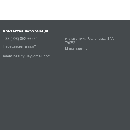
Контактна інформація
+38 (098) 862 66 92
м. Львів, вул. Рудненська, 14А
79052
Передзвонити вам?
Мапа проїзду
edem.beauty.ua@gmail.com