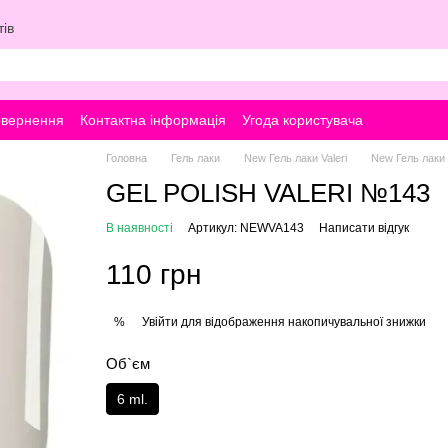
ів
овернення
Контактна інформація
Угода користувача
Головна
Гель лаки
New Гель лаки Valeri
New Гель лаки V
GEL POLISH VALERI №143
В наявності
Артикул: NEWVA143
Написати відгук
110 грн
Увійти
для відображення накопичувальної знижки
%
Об`єм
6 ml.