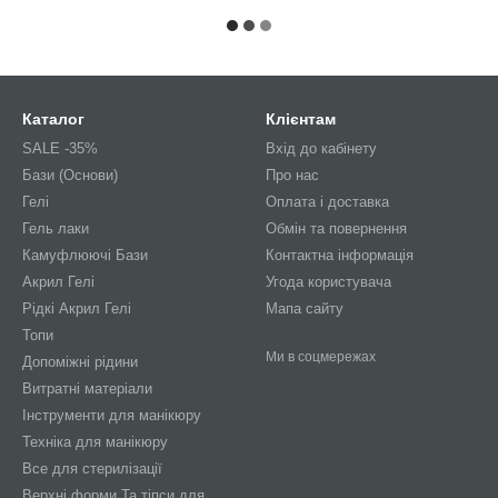
Каталог
Клієнтам
SALE -35%
Вхід до кабінету
Бази (Основи)
Про нас
Гелі
Оплата і доставка
Гель лаки
Обмін та повернення
Камуфлюючі Бази
Контактна інформація
Акрил Гелі
Угода користувача
Рідкі Акрил Гелі
Мапа сайту
Топи
Ми в соцмережах
Допоміжні рідини
Витратні матеріали
Інструменти для манікюру
Техніка для манікюру
Все для стерилізації
Верхні форми Та тіпси для