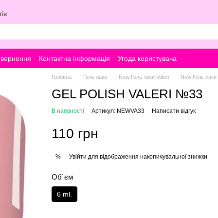
ів
овернення
Контактна інформація
Угода користувача
Головна
Гель лаки
New Гель лаки Valeri
New Гель лаки V
GEL POLISH VALERI №33
В наявності
Артикул: NEWVA33
Написати відгук
110 грн
Увійти
для відображення накопичувальної знижки
%
Об`єм
6 ml.