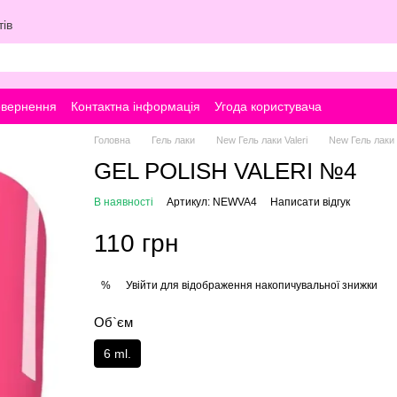
ів
овернення
Контактна інформація
Угода користувача
Головна
Гель лаки
New Гель лаки Valeri
New Гель лаки V
GEL POLISH VALERI №4
В наявності
Артикул: NEWVA4
Написати відгук
110 грн
Увійти
для відображення накопичувальної знижки
%
Об`єм
6 ml.