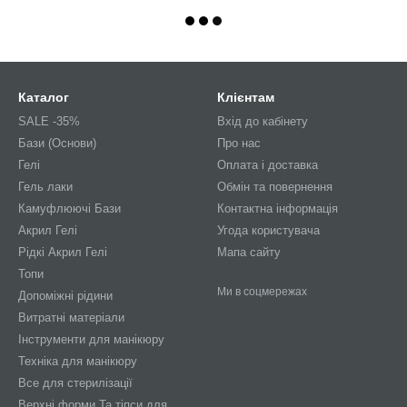
Каталог
Клієнтам
SALE -35%
Вхід до кабінету
Бази (Основи)
Про нас
Гелі
Оплата і доставка
Гель лаки
Обмін та повернення
Камуфлюючі Бази
Контактна інформація
Акрил Гелі
Угода користувача
Рідкі Акрил Гелі
Мапа сайту
Топи
Ми в соцмережах
Допоміжні рідини
Витратні матеріали
Інструменти для манікюру
Техніка для манікюру
Все для стерилізації
Верхні форми Та тіпси для