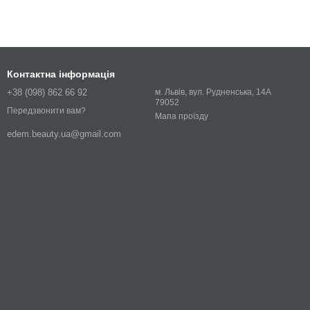
Контактна інформація
+38 (098) 862 66 92
м. Львів, вул. Рудненська, 14А
79052
Передзвонити вам?
Мапа проїзду
edem.beauty.ua@gmail.com