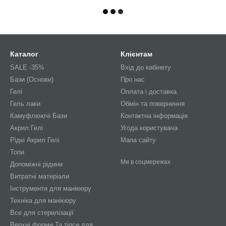
Каталог
Клієнтам
SALE -35%
Вхід до кабінету
Бази (Основи)
Про нас
Гелі
Оплата і доставка
Гель лаки
Обмін та повернення
Камуфлюючі Бази
Контактна інформація
Акрил Гелі
Угода користувача
Рідкі Акрил Гелі
Мапа сайту
Топи
Ми в соцмережах
Допоміжні рідини
Витратні матеріали
Інструменти для манікюру
Техніка для манікюру
Все для стерилізації
Верхні форми Та тіпси для