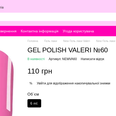
ів
овернення
Контактна інформація
Угода користувача
Головна
Гель лаки
New Гель лаки Valeri
New Гель лаки V
GEL POLISH VALERI №60
В наявності
Артикул: NEWVA60
Написати відгук
110 грн
Увійти
для відображення накопичувальної знижки
%
Об`єм
6 ml.