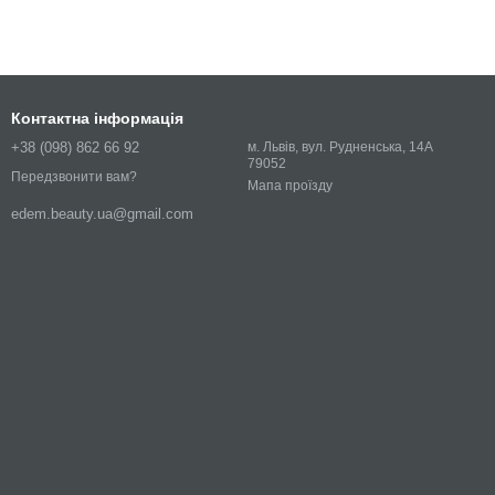
Контактна інформація
+38 (098) 862 66 92
м. Львів, вул. Рудненська, 14А
79052
Передзвонити вам?
Мапа проїзду
edem.beauty.ua@gmail.com