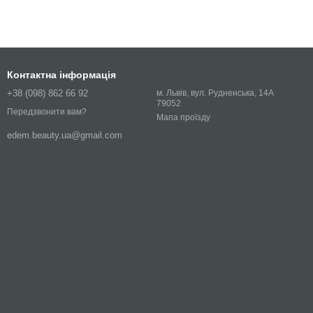
Контактна інформація
+38 (098) 862 66 92
м. Львів, вул. Рудненська, 14А
79052
Передзвонити вам?
Мапа проїзду
edem.beauty.ua@gmail.com