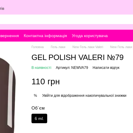
ів
овернення
Контактна інформація
Угода користувача
Головна
Гель лаки
New Гель лаки Valeri
New Гель лаки V
GEL POLISH VALERI №79
В наявності
Артикул: NEWVA79
Написати відгук
110 грн
Увійти
для відображення накопичувальної знижки
%
Об`єм
6 ml.