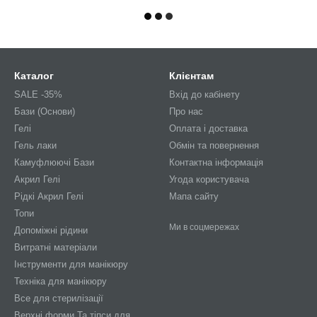
Каталог
Клієнтам
SALE -35%
Вхід до кабінету
Бази (Основи)
Про нас
Гелі
Оплата і доставка
Гель лаки
Обмін та повернення
Камуфлюючі Бази
Контактна інформація
Акрил Гелі
Угода користувача
Рідкі Акрил Гелі
Мапа сайту
Топи
Ми в соцмережах
Допоміжні рідини
Витратні матеріали
Інструменти для манікюру
Техніка для манікюру
Все для стерилізації
Верхні форми Та тіпси для