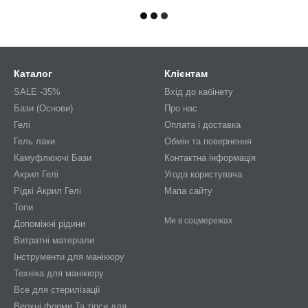
Каталог
Клієнтам
SALE -35%
Вхід до кабінету
Бази (Основи)
Про нас
Гелі
Оплата і доставка
Гель лаки
Обмін та повернення
Камуфлюючі Бази
Контактна інформація
Акрил Гелі
Угода користувача
Рідкі Акрил Гелі
Мапа сайту
Топи
Ми в соцмережах
Допоміжні рідини
Витратні матеріали
Інструменти для манікюру
Техніка для манікюру
Все для стерилізації
Верхні форми Та тіпси для