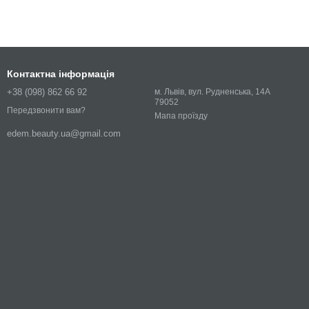
Контактна інформація
+38 (098) 862 66 92
м. Львів, вул. Рудненська, 14А
79052
Передзвонити вам?
Мапа проїзду
edem.beauty.ua@gmail.com