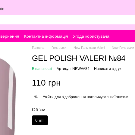
ів
овернення
Контактна інформація
Угода користувача
Головна
Гель лаки
New Гель лаки Valeri
New Гель лаки V
GEL POLISH VALERI №84
В наявності
Артикул: NEWVA84
Написати відгук
110 грн
Увійти
для відображення накопичувальної знижки
%
Об`єм
6 ml.