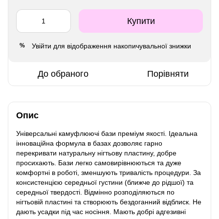
Купити
Увійти
для відображення накопичувальної знижки
%
До обраного
Порівняти
Опис
Універсальні камуфлюючі бази преміум якості. Ідеальна
інноваційна формула в базах дозволяє гарно
перекривати натуральну нігтьову пластину, добре
просихають. Бази легко самовирівнюються та дуже
комфортні в роботі, зменшують тривалість процедури. За
консистенцією середньої густини (ближче до рідшої) та
середньої твердості. Відмінно розподіляються по
нігтьовій пластині та створюють бездоганний відблиск. Не
дають усадки під час носіння. Мають добрі адгезивні