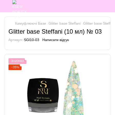
Камуфлюючі Бази
Glitter base Steffani
Glitter base Steffani
Glitter base Steffani (10 мл) № 03
Артикул:
SGl10-03
Написати відгук
ЗНИЖКА
−35%