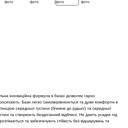
альна інноваційна формула в базах дозволяє гарно
просихають. Бази легко самовирівнюються та дуже комфортні в
тенцією середньої густини (ближче до рідшої) та середньої
астині та створюють бездоганний відблиск. Не дають усадки під
розтікаються та забезпечують стійкість без відшарувань та