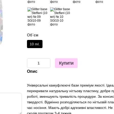
Об`єм
10 ml.
Купити
Опис
Універсальні камуфлюючі бази преміум якості. Іде
перекривати натуральну нігтьову пластину, добре 
роботі, зменшують тривалість процедури. За консис
твердості. Відмінно розподіляються по нігтьовій пл
час носіння. Мають добрі адгезивні властивості. Не 
сколів протягом 3-4 тижнів.