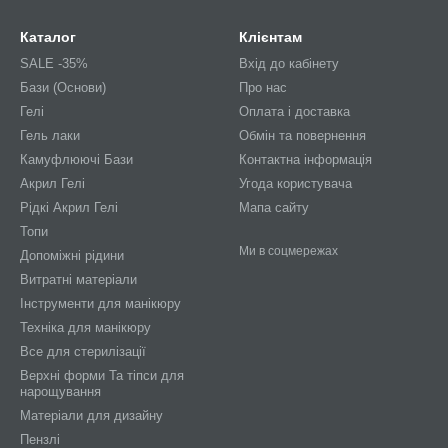
Каталог
Клієнтам
SALE -35%
Вхід до кабінету
Бази (Основи)
Про нас
Гелі
Оплата і доставка
Гель лаки
Обмін та повернення
Камуфлюючі Бази
Контактна інформація
Акрил Гелі
Угода користувача
Рідкі Акрил Гелі
Мапа сайту
Топи
Ми в соцмережах
Допоміжні рідини
Витратні матеріали
Інструменти для манікюру
Техніка для манікюру
Все для стерилізації
Верхні форми Та тіпси для
нарощування
Матеріали для дизайну
Пензлі