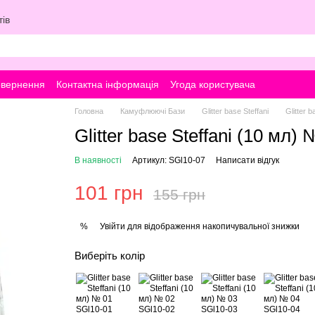
ів
овернення
Контактна інформація
Угода користувача
Головна
Камуфлюючі Бази
Glitter base Steffani
Glitter b
Glitter base Steffani (10 мл) 
В наявності
Артикул: SGl10-07
Написати відгук
101 грн
155 грн
Увійти
для відображення накопичувальної знижки
%
Виберіть колір