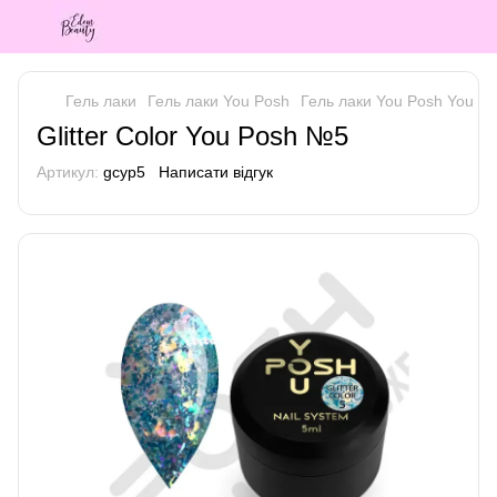
Гель лаки
Гель лаки You Posh
Гель лаки You Posh You P
Glitter Color You Posh №5
Артикул:
gcyp5
Написати відгук