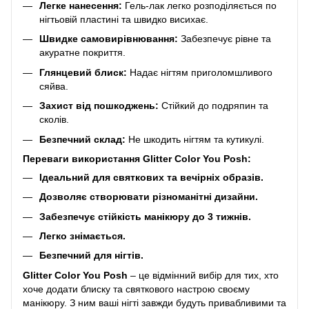
Легке нанесення:
Гель-лак легко розподіляється по
нігтьовій пластині та швидко висихає.
Швидке самовирівнювання:
Забезпечує рівне та
акуратне покриття.
Глянцевий блиск:
Надає нігтям приголомшливого
сяйва.
Захист від пошкоджень:
Стійкий до подряпин та
сколів.
Безпечний склад:
Не шкодить нігтям та кутикулі.
Переваги використання Glitter Color You Posh:
Ідеальний для святкових та вечірніх образів.
Дозволяє створювати різноманітні дизайни.
Забезпечує стійкість манікюру до 3 тижнів.
Легко знімається.
Безпечний для нігтів.
Glitter Color You Posh
– це відмінний вибір для тих, хто
хоче додати блиску та святкового настрою своєму
манікюру. З ним ваші нігті завжди будуть привабливими та