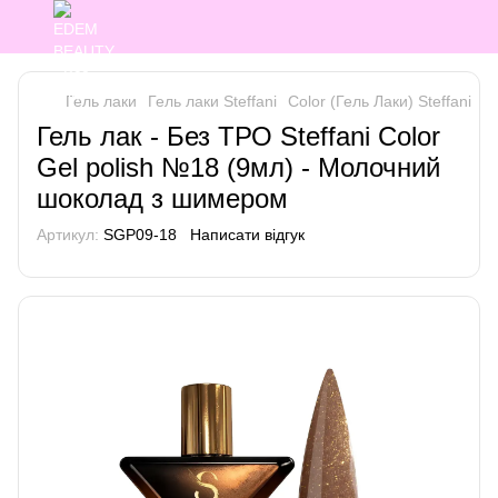
Гель лаки
Гель лаки Steffani
Color (Гель Лаки) Steffani
Co
Гель лак - Без ТРО Steffani Color
Gel polish №18 (9мл) - Молочний
шоколад з шимером
Артикул:
SGP09-18
Написати відгук