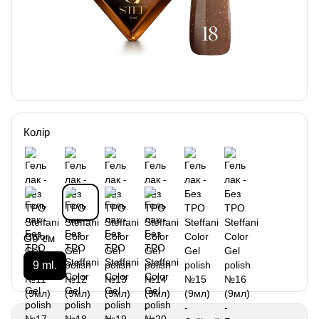
Колір
Об`єм
9 ml.