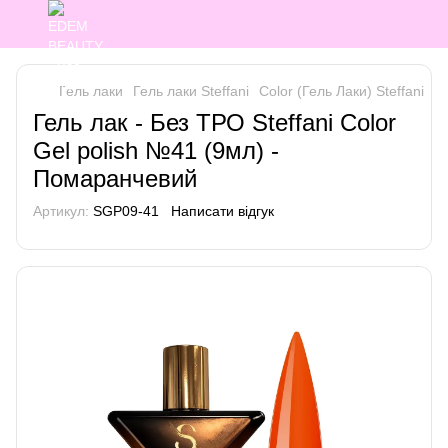
Гель лаки
Гель лаки Steffani
Color (Гель Лаки) Steffani
Co
Гель лак - Без ТРО Steffani Color
Gel polish №41 (9мл) -
Помаранчевий
Артикул:
SGP09-41
Написати відгук