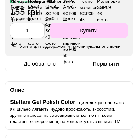
В наявності
155 грн
Купити
Увійти
для відображення накопичувальної знижки
%
До обраного
Порівняти
Опис
Steffani Gel Polish Color
- це колекція гель-лаків,
які щільно лягають, чудово просихають, зносостійкі,
зручні в нанесенні, самовирівнюються по нігтьовій
пластині, легкорозчинні, не конфліктують з іншими ТМ.