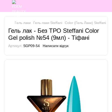
Гель лаки
Гель лаки Steffani
Color (Гель Лаки) Steffani
Co
Гель лак - Без ТРО Steffani Color
Gel polish №54 (9мл) - Тіфані
Артикул:
SGP09-54
Написати відгук