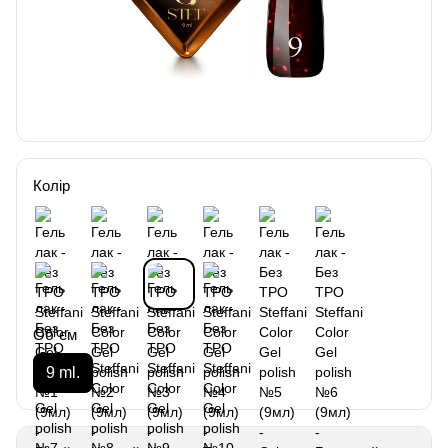
Колір
Об`єм
9 ml.