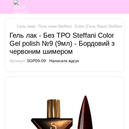
Гель лаки
Гель лаки Steffani
Color (Гель Лаки) Steffani
Co
Гель лак - Без ТРО Steffani Color
Gel polish №9 (9мл) - Бордовий з
червоним шимером
Артикул:
SGP09-09
Написати відгук