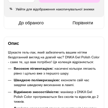
Увійти
для відображення накопичувальної знижки
%
До обраного
Порівняти
Опис
Шукаєте гель-лак, який забезпечить вашим нігтям
бездоганний вигляд на довгий час? DNKA Gel Polish Color
- саме те, що вам потрібно! Ця колекція відрізняється:
Високою пігментацією:
насичені кольори лягають
рівно і щільно вже з першого шару.
Швидкою полімеризацією:
економте свій час
завдяки швидкому висиханню в лампі.
Відмінною зносостійкістю:
манікюр з DNKA Gel
Polish Color протримається без сколів та відколів до 2
тижнів.