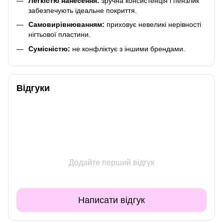
Легкістю нанесення:
зручна консистенція і пензлик
забезпечують ідеальне покриття.
Самовирівнюванням:
приховує невеликі нерівності
нігтьової пластини.
Сумісністю:
не конфліктує з іншими брендами.
Відгуки
Додайте перший відгук
Написати відгук