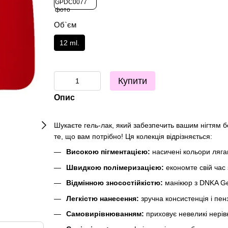
Об`єм
12 ml.
Купити
Опис
Шукаєте гель-лак, який забезпечить вашим нігтям б
те, що вам потрібно! Ця колекція відрізняється:
Високою пігментацією:
насичені кольори лягаю
Швидкою полімеризацією:
економте свій час
Відмінною зносостійкістю:
манікюр з DNKA Gel 
Легкістю нанесення:
зручна консистенція і пен
Самовирівнюванням:
приховує невеликі нерівн