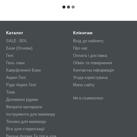
Каталог
Клієнтам
SALE -35%
Вхід до кабінету
Бази (Основи)
Про нас
Гелі
Оплата і доставка
Гель лаки
Обмін та повернення
Камуфлюючі Бази
Контактна інформація
Акрил Гелі
Угода користувача
Рідкі Акрил Гелі
Мапа сайту
Топи
Ми в соцмережах
Допоміжні рідини
Витратні матеріали
Інструменти для манікюру
Техніка для манікюру
Все для стерилізації
Верхні форми Та тіпси для