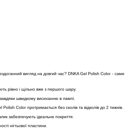
ездоганний вигляд на довгий час? DNKA Gel Polish Color - саме
ть рівно і щільно вже з першого шару.
 завдяки швидкому висиханню в лампі.
Polish Color протримається без сколів та відколів до 2 тижнів.
злик забезпечують ідеальне покриття.
ості нігтьової пластини.