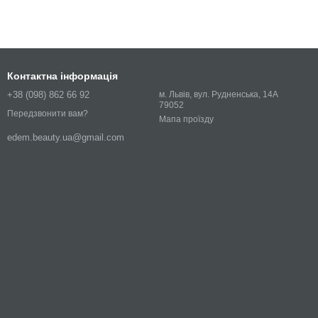
Контактна інформація
+38 (098) 862 66 92
м. Львів, вул. Рудненська, 14А
79052
Передзвонити вам?
Мапа проїзду
edem.beauty.ua@gmail.com