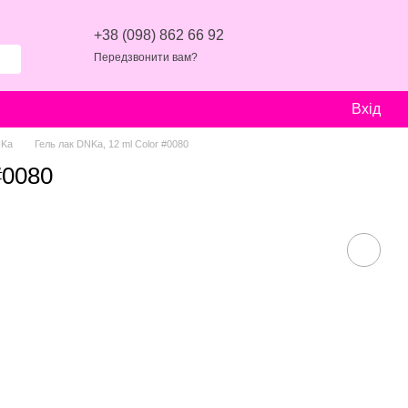
+38 (098) 862 66 92
Передзвонити вам?
Вхід
NKa
Гель лак DNKa, 12 ml Color #0080
#0080