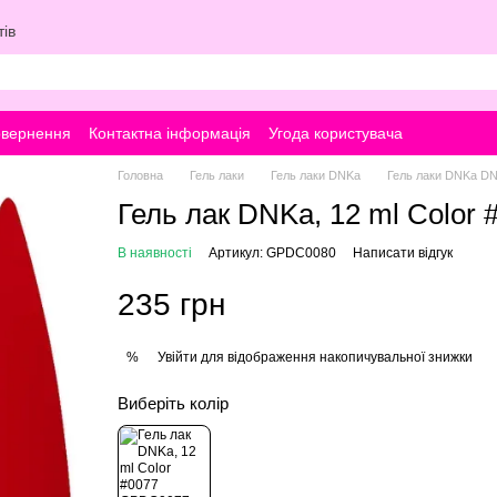
ів
овернення
Контактна інформація
Угода користувача
Головна
Гель лаки
Гель лаки DNKa
Гель лаки DNKa D
Гель лак DNKa, 12 ml Color 
В наявності
Артикул: GPDC0080
Написати відгук
235 грн
Увійти
для відображення накопичувальної знижки
%
Виберіть колір