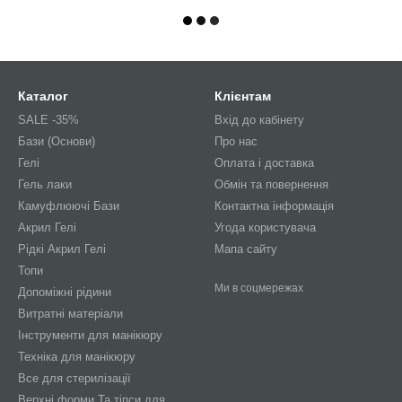
Каталог
Клієнтам
SALE -35%
Вхід до кабінету
Бази (Основи)
Про нас
Гелі
Оплата і доставка
Гель лаки
Обмін та повернення
Камуфлюючі Бази
Контактна інформація
Акрил Гелі
Угода користувача
Рідкі Акрил Гелі
Мапа сайту
Топи
Ми в соцмережах
Допоміжні рідини
Витратні матеріали
Інструменти для манікюру
Техніка для манікюру
Все для стерилізації
Верхні форми Та тіпси для