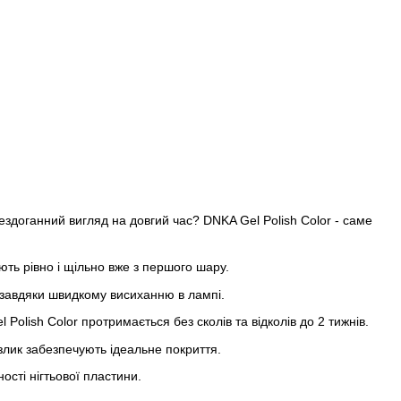
ездоганний вигляд на довгий час? DNKA Gel Polish Color - саме
ть рівно і щільно вже з першого шару.
 завдяки швидкому висиханню в лампі.
Polish Color протримається без сколів та відколів до 2 тижнів.
злик забезпечують ідеальне покриття.
ості нігтьової пластини.