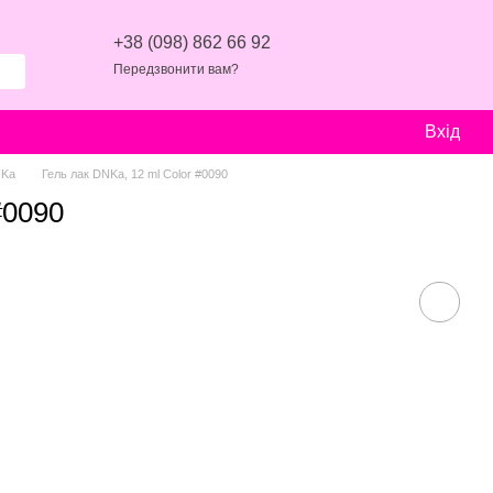
+38 (098) 862 66 92
Передзвонити вам?
Вхід
NKa
Гель лак DNKa, 12 ml Color #0090
#0090