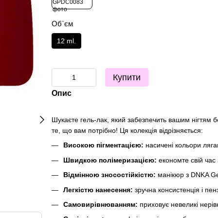
Об`єм
12 ml.
Купити
Опис
Шукаєте гель-лак, який забезпечить вашим нігтям б
те, що вам потрібно! Ця колекція відрізняється:
Високою пігментацією:
насичені кольори лягаю
Швидкою полімеризацією:
економте свій час
Відмінною зносостійкістю:
манікюр з DNKA Gel 
Легкістю нанесення:
зручна консистенція і пен
Самовирівнюванням:
приховує невеликі нерівн