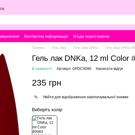
ів
овернення
Контактна інформація
Угода користувача
Головна
Гель лаки
Гель лаки DNKa
Гель лаки DNKa D
Гель лак DNKa, 12 ml Color 
В наявності
Артикул: GPDC0090
Написати відгук
235 грн
Увійти
для відображення накопичувальної знижки
%
Виберіть колір