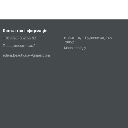
Контактна інформація
+38 (098) 862 66 92
м. Львів, вул. Рудненська, 14А
79052
Передзвонити вам?
Мапа проїзду
edem.beauty.ua@gmail.com