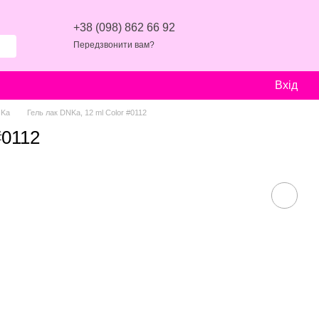
+38 (098) 862 66 92
Передзвонити вам?
Вхід
NKa
Гель лак DNKa, 12 ml Color #0112
#0112