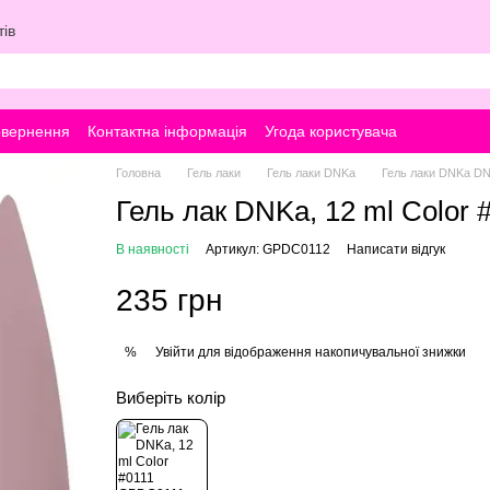
ів
овернення
Контактна інформація
Угода користувача
Головна
Гель лаки
Гель лаки DNKa
Гель лаки DNKa D
Гель лак DNKa, 12 ml Color 
В наявності
Артикул: GPDC0112
Написати відгук
235 грн
Увійти
для відображення накопичувальної знижки
%
Виберіть колір