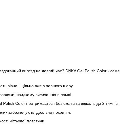
ездоганний вигляд на довгий час? DNKA Gel Polish Color - саме
ть рівно і щільно вже з першого шару.
 завдяки швидкому висиханню в лампі.
Polish Color протримається без сколів та відколів до 2 тижнів.
злик забезпечують ідеальне покриття.
ості нігтьової пластини.