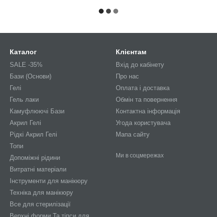
Каталог
Клієнтам
SALE -35%
Вхід до кабінету
Бази (Основи)
Про нас
Гелі
Оплата і доставка
Гель лаки
Обмін та повернення
Камуфлюючі Бази
Контактна інформація
Акрил Гелі
Угода користувача
Рідкі Акрил Гелі
Мапа сайту
Топи
Ми в соцмережах
Допоміжні рідини
Витратні матеріали
Інструменти для манікюру
Техніка для манікюру
Все для стерилізації
Верхні форми Та тіпси для