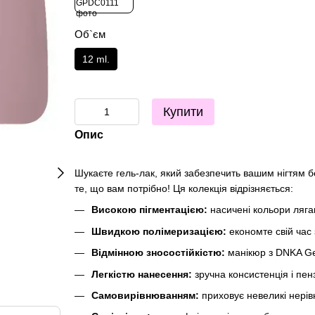
Об`єм
12 ml.
Купити
Опис
Шукаєте гель-лак, який забезпечить вашим нігтям б
те, що вам потрібно! Ця колекція відрізняється:
Високою пігментацією:
насичені кольори лягаю
Швидкою полімеризацією:
економте свій час
Відмінною зносостійкістю:
манікюр з DNKA Gel 
Легкістю нанесення:
зручна консистенція і пен
Самовирівнюванням:
приховує невеликі нерівн