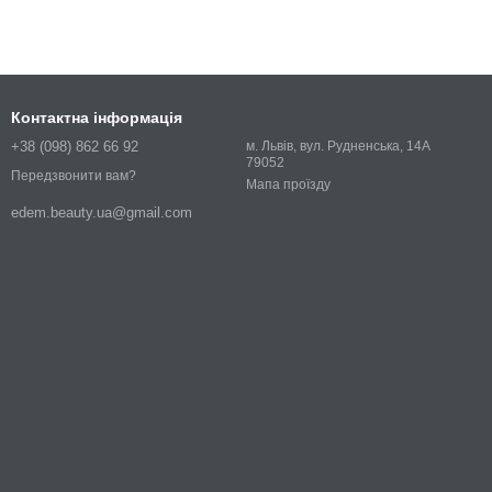
Контактна інформація
+38 (098) 862 66 92
м. Львів, вул. Рудненська, 14А
79052
Передзвонити вам?
Мапа проїзду
edem.beauty.ua@gmail.com