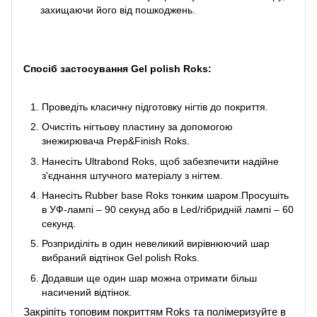
захищаючи його від пошкоджень.
Спосіб застосування
Gel polish Roks:
Проведіть класичну підготовку нігтів до покриття.
Очистіть нігтьову пластину за допомогою
знежирювача Prep&Finish Roks.
Нанесіть Ultrabond Roks, щоб забезпечити надійне
з'єднання штучного матеріалу з нігтем.
Нанесіть Rubber base Roks тонким шаром.Просушіть
в УФ-лампі – 90 секунд або в Led/гібридній лампі – 60
секунд.
Розприділіть в один невеликий вирівнюючий шар
вибраний відтінок Gel polish Roks.
Додавши ще один шар можна отримати більш
насичений відтінок.
Закріпіть топовим покриттям Roks та полімеризуйте в