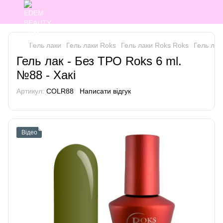
Гель лаки
Гель лаки Roks
Гель лаки Roks Roks
Гель лак
Гель лак - Без ТРО Roks 6 ml.
№88 - Хакі
Артикул:
COLR88
Написати відгук
Відео