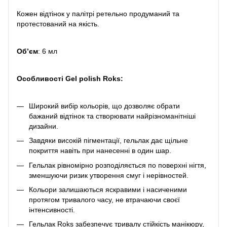
Кожен відтінок у палітрі ретельно продуманий та
протестований на якість.
Обʼєм
: 6 мл
Особливості Gel polish Roks:
Широкий вибір кольорів, що дозволяє обрати
бажаний відтінок та створювати найрізноманітніші
дизайни.
Завдяки високій пігментації, гельлак дає щільне
покриття навіть при нанесенні в один шар.
Гельлак рівномірно розподіляється по поверхні нігтя,
зменшуючи ризик утворення смуг і нерівностей.
Кольори залишаються яскравими і насиченими
протягом тривалого часу, не втрачаючи своєї
інтенсивності.
Гельлак Roks забезпечує тривалу стійкість манікюру,