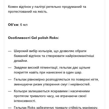
Кожен відтінок у палітрі ретельно продуманий та
протестований на якість.
Обʼєм
: 6 мл
Особливості Gel polish Roks:
Широкий вибір кольорів, що дозволяє обрати
бажаний відтінок та створювати найрізноманітніші
дизайни.
Завдяки високій пігментації, гельлак дає щільне
покриття навіть при нанесенні в один шар.
Гельлак рівномірно розподіляється по поверхні нігтя,
зменшуючи ризик утворення смуг і нерівностей.
Кольори залишаються яскравими і насиченими
протягом тривалого часу, не втрачаючи своєї
інтенсивності.
Гельлак Roks забезпечує тривалу стійкість манікюру,