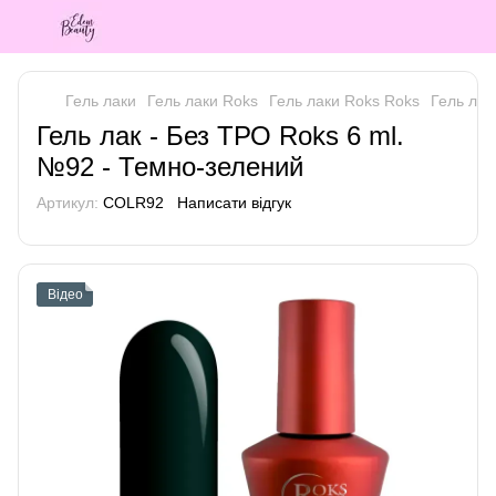
Гель лаки
Гель лаки Roks
Гель лаки Roks Roks
Гель лак
Гель лак - Без ТРО Roks 6 ml.
№92 - Темно-зелений
Артикул:
COLR92
Написати відгук
Відео