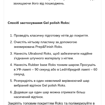
захищаючи його від пошкоджень.
Спосіб застосування
Gel polish Roks:
Проведіть класичну підготовку нігтів до покриття.
Очистіть нігтьову пластину за допомогою
знежирювача Prep&Finish Roks.
Нанесіть Ultrabond Roks, щоб забезпечити надійне
з'єднання штучного матеріалу з нігтем.
Нанесіть Rubber base Roks тонким шаром.Просушіть
в УФ-лампі – 90 секунд або в Led/гібридній лампі – 60
секунд.
Розприділіть в один невеликий вирівнюючий шар
вибраний відтінок Gel polish Roks.
Додавши ще один шар можна отримати більш
насичений відтінок.
Закріпіть топовим покриттям Roks та полімеризуйте в