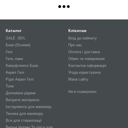
Каталог
Клієнтам
SALE -35%
Вхід до кабінету
Бази (Основи)
Про нас
Гелі
Оплата і доставка
Гель лаки
Обмін та повернення
Камуфлюючі Бази
Контактна інформація
Акрил Гелі
Угода користувача
Рідкі Акрил Гелі
Мапа сайту
Топи
Ми в соцмережах
Допоміжні рідини
Витратні матеріали
Інструменти для манікюру
Техніка для манікюру
Все для стерилізації
Верхні форми Та тіпси для