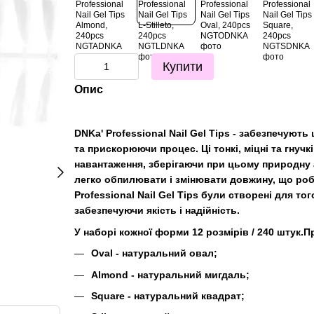
Купити
Опис
DNKa' Professional Nail Gel Tips - забезпечуют
та прискорюючи процес. Ці тонкі, міцні та гнуч
навантаження, зберігаючи при цьому природну ар
легко обпилювати і змінювати довжину, що робит
Professional Nail Gel Tips були створені для т
забезпечуючи якість і надійність.
У наборі кожної форми 12 розмірів / 240 штук.
Oval - натуральний овал;
Almond - натуральний мигдаль;
Square - натуральний квадрат;