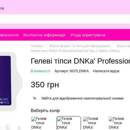
ів
овернення
Контактна інформація
Угода користувача
Головна
Верхні форми Та тіпси для нарощування
Верхні 
Гелеві тіпси DNKa' Professional Nail Gel Tips L-Stilleto, 240pcs
Гелеві тіпси DNKa' Professiona
В наявності
Артикул: NGTLDNKA
Написати відгук
350 грн
Увійти
для відображення накопичувальної знижки
%
Виберіть колір