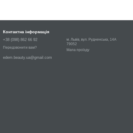
Контактна інформація
+38 (098) 862 66 92
м. Львів, вул. Рудненська, 14А
79052
Передзвонити вам?
Мапа проїзду
edem.beauty.ua@gmail.com