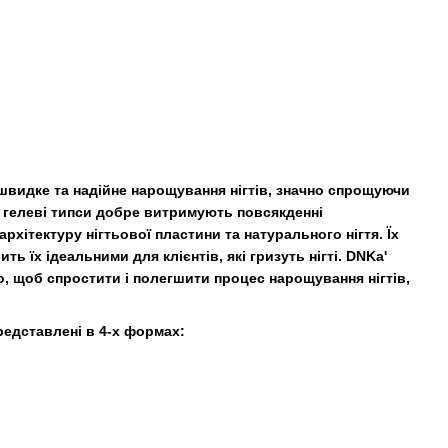
ь швидке та надійне нарощування нігтів, значно спрощуючи
кі гелеві типси добре витримують повсякденні
хітектуру нігтьової пластини та натурального нігтя. Їх
ь їх ідеальними для клієнтів, які гризуть нігті. DNKa'
ого, щоб спростити і полегшити процес нарощування нігтів,
Представлені в 4-х формах: