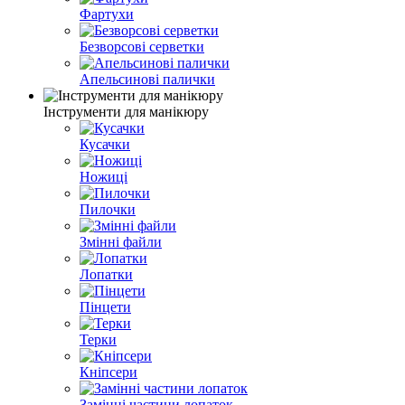
Фартухи
Безворсові серветки
Апельсинові палички
Інструменти для манікюру
Кусачки
Ножиці
Пилочки
Змінні файли
Лопатки
Пінцети
Терки
Кніпсери
Замінні частини лопаток