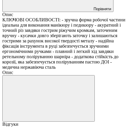
Порівняти
Опис
КЛЮЧОВІ ОСОБЛИВОСТІ: - зручна форма робочої частини
ідеальна для виконання манікюру і педикюру - акуратний і
точний різ завдяки гострим ріжучим кромкам, заточеним
вручну - кусачки довго зберігають заточку і залишаються
гострими за рахунок високої твердості металу - надійна
фіксація інструмента в руці забезпечується зручними
ергономічними ручками - плавний і легкий хід завдяки
ретельному поліруванню шарніра - додаткова стійкість до
корозії, яка забезпечується поліруванням пастою ДОІ -
медична нержавіюча сталь
Опис
Відгуки