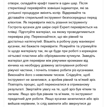
отвори, складайте крафт пакети в один шар. Після
стерилізації перевіряйте зовнішні індикатори, які за
успішної процедури змінять колір. Відкривайте та
діставайте стерильний інструмент безпосередньо перед
клієнтом. Як перевірити якість різання інструменту
Гострота кусачок для шкіри серії Expert перевіряється на
плівці. Підготуйте матеріал, на якому проводитиметься
перевірка різу. Переконайтеся, що він рівний та
достатньо натягнутий. Візьміть в робочу руку манікюрні
кусачки, які бажаєте перевірити. Розкрийте та утримуйте
їх щодо матеріалу так, як це буде при роботі з корекцією
нігтьової пластини або обрізуванням кутикули. Заведіть
матеріал для перевірки між ріжучими кромками від
кінчика на необхідну довжину заточування робочої
ріжучої частини, і почніть плавно робити різ кусачками.
Виконайте його з невеликим тиском. Слідкуйте, щоб
інструмент не зачепився, а зробив рівний та м'який зріз.
Повторіть процес, щоб переконатися в отриманому
результаті. Звертайте увагу на те, щоб зріз був чітким та
легким. Якщо зріз був рівним та м'яким, то інструмент
придатний для роботи. Якщо кусачки зачепилися або зріз
вийшов нерівним, їх слід замінити або звернутися до