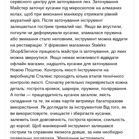
сервісного центру для заточування лез. Заточування
Майстер заточує кусачки під мікроскопом на алмазних
колах, щоб при виконанні манікюру отримати рівний
акуратний зріз. Після заточування інструмент
залишається гострим тривалий час. Якщо ви впустили,
погнули чи деформували кусачки, зламалася пружина
або змикання стало неповним, інструмент можна віддати
на реставрацію. У фірмових магазинах Staleks
Shop&Service працюють майстри із заточування, до яких
можна звернутися. Якщо немає можливості відвідати
офлайн магазин, надішліть кусачки для заточування
Новою Поштою. Контроль якості Інструменти на
виробництві Сталекс проходять кілька етапів технічного
контролю якості. Спочатку ретельно перевіряється кожна
деталь: гострота кромок, шарніри, пружини, полірування.
А потім — працездатність кусачок загалом, якість
складання та те, як нова партія витримує багаторазове
використання. Як доглядати за інструментом Від того, як
ви використовуєте, очищаєте і зберігаєте кусачки,
залежить їхня довговічність, гострота кромок, схильність
до корозії. Щоб манікюрний інструмент залишався
гострим та справним якомога довше, за ним необхідно
правильно доглядати. Зберігання інструменту