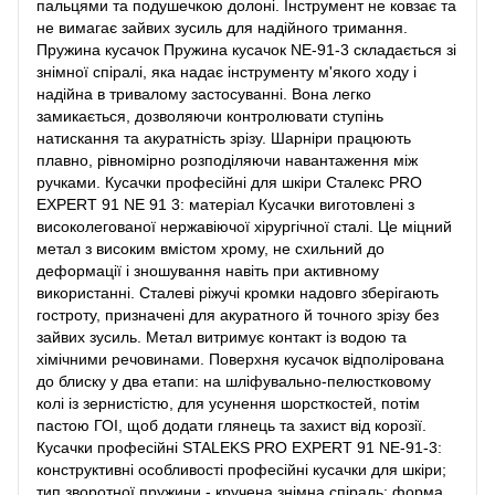
пальцями та подушечкою долоні. Інструмент не ковзає та
не вимагає зайвих зусиль для надійного тримання.
Пружина кусачок Пружина кусачок NE-91-3 складається зі
знімної спіралі, яка надає інструменту м'якого ходу і
надійна в тривалому застосуванні. Вона легко
замикається, дозволяючи контролювати ступінь
натискання та акуратність зрізу. Шарніри працюють
плавно, рівномірно розподіляючи навантаження між
ручками. Кусачки професійні для шкіри Сталекс PRO
EXPERT 91 NE 91 3: матеріал Кусачки виготовлені з
високолегованої нержавіючої хірургічної сталі. Це міцний
метал з високим вмістом хрому, не схильний до
деформації і зношування навіть при активному
використанні. Сталеві ріжучі кромки надовго зберігають
гостроту, призначені для акуратного й точного зрізу без
зайвих зусиль. Метал витримує контакт із водою та
хімічними речовинами. Поверхня кусачок відполірована
до блиску у два етапи: на шліфувально-пелюстковому
колі із зернистістю, для усунення шорсткостей, потім
пастою ГОІ, щоб додати глянець та захист від корозії.
Кусачки професійні STALEKS PRO EXPERT 91 NE-91-3:
конструктивні особливості професійні кусачки для шкіри;
тип зворотної пружини - кручена знімна спіраль; форма