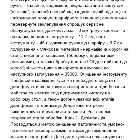
ручок – класичні, видовжені; ріжуча частина з виступом -
"п'яткою"; плавний і легкий хід завдяки точній підгонці та
шліфуванню площин шарнірного з'єднання; оригінальне
перевернуте заклепування спрощує сервісне
обслуговування; довжина леза – 3 мм; ріжучі кромки – з
нахилом; довжина інструменту – 11.7 см; вага
інструменту – 46 г; довжина ручок від шарніру – 9.7 см;
полірування - глянсове; матеріал - нержавіюча хірургічна
сталь; виконано пасивацію (обробку спеціальними
розчинами), а також обробку пастою ГОІ для стійкості до
корозії; кількість циклів використання кусачок до
наступного заточування – 35000. Очищення інструменту
Професійні манікюрні кусачки необхідно очищати і
дезінфікувати після кожного використання. Для безпеки
майстра та клієнтів слід підтримувати чистоту на
робочому столі, а також дотримуватися всіх етапів
дезінфекції і стерилізації. Додатково потрібно
використовувати рукавички та маски. Розглянемо
покроково етапи обробки. Крок 1. Дезінфекція.
Проводиться з метою знищення патогенних та умовно-
патогенних мікроорганізмів, а також для зменшення
кількості спор грибів. Для цього кусачки слід занурити в