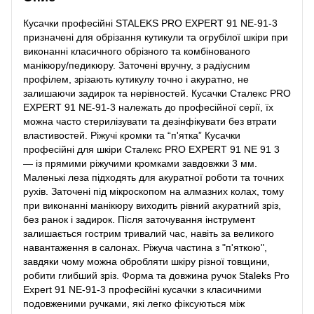
Кусачки професійні STALEKS PRO EXPERT 91 NE-91-3
призначені для обрізання кутикули та огрубілої шкіри при
виконанні класичного обрізного та комбінованого
манікюру/педикюру. Заточені вручну, з радіусним
профілем, зрізають кутикулу точно і акуратно, не
залишаючи задирок та нерівностей. Кусачки Сталекс PRO
EXPERT 91 NE-91-3 належать до професійної серії, їх
можна часто стерилізувати та дезінфікувати без втрати
властивостей. Ріжучі кромки та “п'ятка” Кусачки
професійні для шкіри Сталекс PRO EXPERT 91 NE 91 3
— із прямими ріжучими кромками завдовжки 3 мм.
Маленькі леза підходять для акуратної роботи та точних
рухів. Заточені під мікроскопом на алмазних колах, тому
при виконанні манікюру виходить рівний акуратний зріз,
без ранок і задирок. Після заточування інструмент
залишається гострим тривалий час, навіть за великого
навантаження в салонах. Ріжуча частина з "п'яткою",
завдяки чому можна обробляти шкіру різної товщини,
робити глибший зріз. Форма та довжина ручок Staleks Pro
Expert 91 NE-91-3 професійні кусачки з класичними
подовженими ручками, які легко фіксуються між