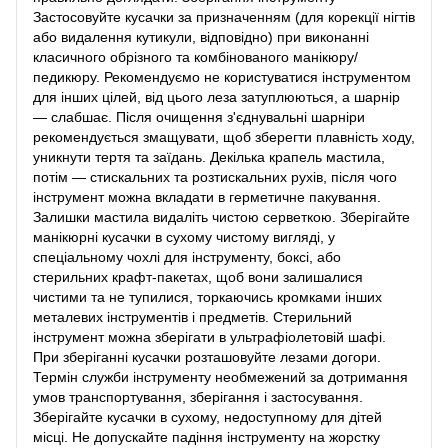
Застосовуйте кусачки за призначенням (для корекції нігтів
або видалення кутикули, відповідно) при виконанні
класичного обрізного та комбінованого манікюру/
педикюру. Рекомендуємо не користуватися інструментом
для інших цілей, від цього леза затуплюються, а шарнір
— слабшає. Після очищення з'єднувальні шарніри
рекомендується змащувати, щоб зберегти плавність ходу,
уникнути тертя та заїдань. Декілька крапель мастила,
потім — стискальних та розтискальних рухів, після чого
інструмент можна вкладати в герметичне пакування.
Залишки мастила видаліть чистою серветкою. Зберігайте
манікюрні кусачки в сухому чистому вигляді, у
спеціальному чохлі для інструменту, боксі, або
стерильних крафт-пакетах, щоб вони залишалися
чистими та не тупилися, торкаючись кромками інших
металевих інструментів і предметів. Стерильний
інструмент можна зберігати в ультрафіолетовій шафі.
При зберіганні кусачки розташовуйте лезами догори.
Термін служби інструменту необмежений за дотримання
умов транспортування, зберігання і застосування.
Зберігайте кусачки в сухому, недоступному для дітей
місці. Не допускайте падіння інструменту на жорстку