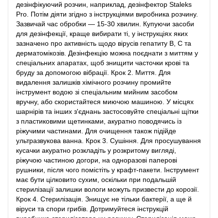
дезінфікуючий розчин, наприклад, дезінфектор Staleks
Pro. Потім діяти згідно з інструкціями виробника розчину.
Зазвичай час обробки — 15-30 хвилин. Купуючи засоби
для дезінфекції, краще вибирати ті, у інструкціях яких
зазначено про активність щодо вірусів гепатиту В, С та
дерматомікозів. Дезінфекцію можна поєднати з миттям у
спеціальних апаратах, щоб знищити часточки крові та
бруду за допомогою вібрації. Крок 2. Миття. Для
видалення залишків хімічного розчину промийте
інструмент водою зі спеціальним мийним засобом
вручну, або скористайтеся миючою машиною. У місцях
шарнірів та інших з'єднань застосовуйте спеціальні щітки
з пластиковими щетинками, акуратно поводячись із
ріжучими частинами. Для очищення також підійде
ультразвукова ванна. Крок 3. Сушіння. Для просушування
кусачки акуратно розкладіть у розкритому вигляді,
ріжучою частиною догори, на одноразові паперові
рушники, після чого помістіть у крафт-пакети. Інструмент
має бути цілковито сухим, оскільки при подальшій
стерилізації залишки вологи можуть призвести до корозії.
Крок 4. Стерилізація. Знищує не тільки бактерії, а ще й
віруси та спори грибів. Дотримуйтеся інструкцій