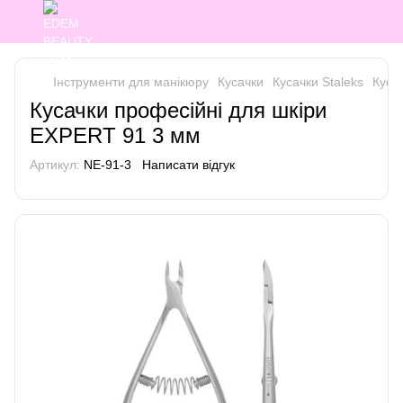
Інструменти для манікюру
Кусачки
Кусачки Staleks
Куса
Кусачки професійні для шкіри
EXPERT 91 3 мм
Артикул:
NE-91-3
Написати відгук