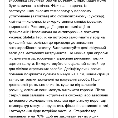
виробника стерилізатора чи розчину. Стерилізація може
бути фізична та хімічна. Фізична — гаряча, із
застосуванням високих температур у паровому
устаткуванні (автоклав) або сухоповітряному (сухожар),
хімічна — холодна, із використанням спеціалізованих
хімрозчинів. Рекомендації щодо стерилізації та
дезінфекції: Незважаючи на антикорозійне покриття
кусачок Staleks Pro, їх не потрібно замочувати у воді на
тривалий час, оскільки це призведе до зниження
антикорозійного захисту. Використовуйте дезінфікуючий
засіб для металевих інструментів. Не можна для обробки
інструментів застосовувати агресивні речовини, такі як
ацетон та луги. Використовуйте спеціальний контейнер
для хімічно агресивних засобів. Дезінфікуючий розчин
повинен покривати кусачки мінімум на 1 см, концентрація
та час витримки зазначені на пакуванні засобу. Після
дезінфекції ретельно очистіть кусачки від залишків
розчину, оскільки вони можуть викликати корозію. Після
стерилізації залиште інструмент в сухожарі або автоклаві
до повного охолодження, оскільки при різкому перепаді
температур можуть порушитись фізичні властивості сталі,
і заточування буде потрібне частіше. Стерилізатор
наповнюйте на 70%, щоб не закривати вентиляційні