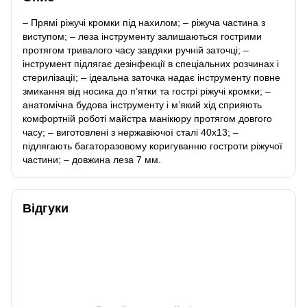
– Прямі ріжучі кромки під нахилом; – ріжуча частина з
виступом; – леза інструменту залишаються гострими
протягом тривалого часу завдяки ручній заточці; –
інструмент підлягає дезінфекції в спеціальних розчинах і
стерилізації; – ідеальна заточка надає інструменту повне
змикання від носика до п’ятки та гострі ріжучі кромки; –
анатомічна будова інструменту і м’який хід сприяють
комфортній роботі майстра манікюру протягом довгого
часу; – виготовлені з нержавіючої сталі 40х13; –
підлягають багаторазовому коригуванню гостроти ріжучої
частини; – довжина леза 7 мм.
Відгуки