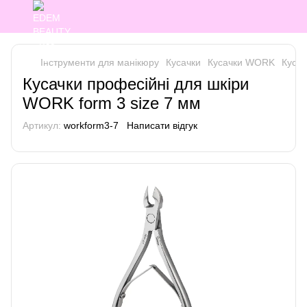
Інструменти для манікюру
Кусачки
Кусачки WORK
Кусач
Кусачки професійні для шкіри
WORK form 3 size 7 мм
Артикул:
workform3-7
Написати відгук