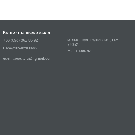
Контактна інформація
+38 (098) 862 66 92
м. Львів, вул. Рудненська, 14А
79052
Передзвонити вам?
Мапа проїзду
edem.beauty.ua@gmail.com