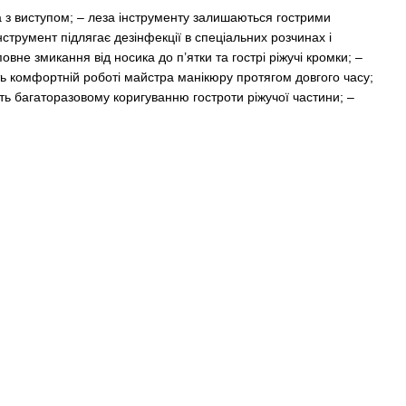
на з виступом; – леза інструменту залишаються гострими
нструмент підлягає дезінфекції в спеціальних розчинах і
овне змикання від носика до п’ятки та гострі ріжучі кромки; –
ть комфортній роботі майстра манікюру протягом довгого часу;
ють багаторазовому коригуванню гостроти ріжучої частини; –