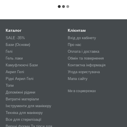
Каталог
Клієнтам
SALE -35%
Вхід до кабінету
Бази (Основи)
Про нас
Гелі
Оплата і доставка
Гель лаки
Обмін та повернення
Камуфлюючі Бази
Контактна інформація
Акрил Гелі
Угода користувача
Рідкі Акрил Гелі
Мапа сайту
Топи
Ми в соцмережах
Допоміжні рідини
Витратні матеріали
Інструменти для манікюру
Техніка для манікюру
Все для стерилізації
Верхні форми Та тіпси для