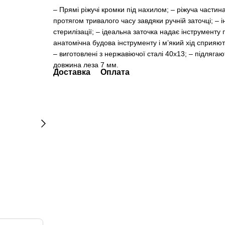
– Прямі ріжучі кромки під нахилом; – ріжуча части
протягом тривалого часу завдяки ручній заточці; – і
стерилізації; – ідеальна заточка надає інструменту п
анатомічна будова інструменту і м’який хід сприяю
– виготовлені з нержавіючої сталі 40х13; – підляга
довжина леза 7 мм.
Доставка
Оплата