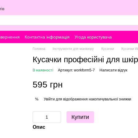
ів
овернення
Контактна інформація
Угода користувача
Головна
Інструменти для манікюру
Кусачки
Кусачки 
Кусачки професійні для шкі
В наявності
Артикул: workform5-7
Написати відгук
595 грн
Увійти
для відображення накопичувальної знижки
%
Купити
Опис