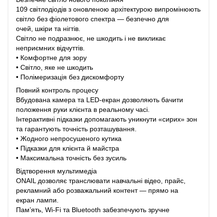
109 світлодіодів з оновленою архітектурою випромінюють
світло без фіолетового спектра — безпечно для
очей, шкіри та нігтів.
Світло не подразнює, не шкодить і не викликає
неприємних відчуттів.
• Комфортне для зору
• Світло, яке не шкодить
• Полімеризація без дискомфорту
Повний контроль процесу
Вбудована камера та LED-екран дозволяють бачити
положення руки клієнта в реальному часі.
Інтерактивні підказки допомагають уникнути «сирих» зон
та гарантують точність розташування.
• Жодного непросушеного кутика
• Підказки для клієнта й майстра
• Максимальна точність без зусиль
Відтворення мультимедіа
ONAIL дозволяє транслювати навчальні відео, прайс,
рекламний або розважальний контент — прямо на
екран лампи.
Пам’ять, Wi-Fi та Bluetooth забезпечують зручне