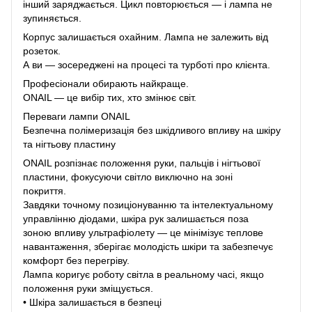
інший заряджається. Цикл повторюється — і лампа не
зупиняється.
Корпус залишається охайним. Лампа не залежить від
розеток.
А ви — зосереджені на процесі та турботі про клієнта.
Професіонали обирають найкраще.
ONAIL — це вибір тих, хто змінює світ.
Переваги лампи ONAIL
Безпечна полімеризація без шкідливого впливу на шкіру
та нігтьову пластину
ONAIL розпізнає положення руки, пальців і нігтьової
пластини, фокусуючи світло виключно на зоні
покриття.
Завдяки точному позиціонуванню та інтелектуальному
управлінню діодами, шкіра рук залишається поза
зоною впливу ультрафіолету — це мінімізує теплове
навантаження, зберігає молодість шкіри та забезпечує
комфорт без перегріву.
Лампа коригує роботу світла в реальному часі, якщо
положення руки зміщується.
• Шкіра залишається в безпеці