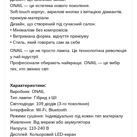
ONAIL — це естетика нового покоління.
Soft-touch корпус, акрилові кнопки з імітацією діамантів,
преміум-матеріали.
Дизайн, що створений під сучасний салон.
• Мінімалізм без компромісів
• Витримана форма, відчуття преміуму
• Стиль, який говорить сам за себе
ONАIL — це не просто лампа. Це технологічна революція
у nail-індустрії.
Професіонали обирають найкраще. ONAIL — це вибір
тих, хто змінює світ.
Характеристики:
Виробник: ONAIL
Тип лампи: Гібрид з ШІ
Світлодіоди: 109 діодів (3-го покоління)
Інтерфейси: Wi-Fi, Bluetooth
Режими сушіння: Індивідуально під кожен тип матеріалу
Живлення: Від мережі або акумулятора
Напруга: 110-240 В
Дисплей: Кольоровий LED-екран