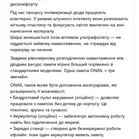
дискомфорту.
Під час процесу полімеризації діоди працюють
кластерно. У режимі штучного інтелекту вони розпізнають
нігтьову пластину та фокусують світло виключно на зоні
нанесення матеріалу.
Шкіра залишається поза впливом ультрафіолету — не
піддається зайвому навантаженню, не страждає від
перегріву чи печіння.
Завдяки рівномірному розподіленню навантаження між
діодами ресурс лампи втричі більший порівняно зі
стандартними моделями. Одна лампа ONAIL = три
звичайні.
ONAIL також може бути доповнена аксесуарами, які
розширюють її можливості:
• Бездротовий пульт керування (опційно) — дозволяє
працювати з лампою без дотику до корпусу. Це
гігієнічно, зручно та сучасно.
• Акумулятор (опційно) — забезпечує автономну роботу
навіть без підключення до мережі.
• Зарядні станції — створені для безперервної роботи
офлайн: поки один акумулятор живить лампу,