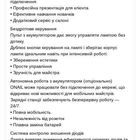
підключення.
• Професійна презентація для клієнта
• Ефективне навчання новачків
• Додатковий сервіс у салоні
Бездротове керування
Пульт з акумулятором дає змогу управляти лампою без
дотику.
Дублює кнопки керування на лампі і зберігає корпус
лампи ідеальним навіть при інтенсивній роботі.
• Збереження естетики
• Просте управління
• Зручність для майстра
Автономна робота з акумулятором (опціонально)
ONAIL може працювати без підключення до мережі, що
відкриває нові можливості для мобільних майстрів.
Зарядні станції забезпечують безперервну роботу —
24/7.
• Повна мобільність
• Незалежність від розеток
• Плавна заміна батарей
Система контролю зношення діодів
Лампа виявляє зниження ефективності окремих діодів та