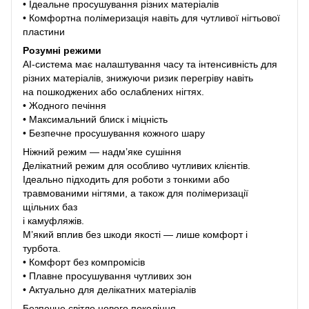
• Ідеальне просушування різних матеріалів
• Комфортна полімеризація навіть для чутливої нігтьової
пластини
Розумні режими
AI-система має налаштування часу та інтенсивність для
різних матеріалів, знижуючи ризик перегріву навіть
на пошкоджених або ослаблених нігтях.
• Жодного печіння
• Максимальний блиск і міцність
• Безпечне просушування кожного шару
Ніжний режим — надм’яке сушіння
Делікатний режим для особливо чутливих клієнтів.
Ідеально підходить для роботи з тонкими або
травмованими нігтями, а також для полімеризації
щільних баз
і камуфляжів.
М’який вплив без шкоди якості — лише комфорт і
турбота.
• Комфорт без компромісів
• Плавне просушування чутливих зон
• Актуально для делікатних матеріалів
Безпечне світло нового покоління