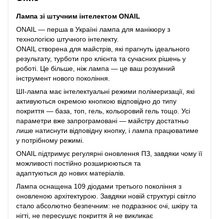
Лампа зі штучним інтелектом ONAIL
ONAIL — перша в Україні лампа для манікюру з
технологією штучного інтелекту.
ONAIL створена для майстрів, які прагнуть ідеального
результату, турботи про клієнта та сучасних рішень у
роботі. Це більше, ніж лампа — це ваш розумний
інструмент нового покоління.
ШІ-лампа має інтелектуальні режими полімеризації, які
активуються окремою кнопкою відповідно до типу
покриття — база, топ, гель, кольоровий гель тощо. Усі
параметри вже запрограмовані — майстру достатньо
лише натиснути відповідну кнопку, і лампа працюватиме
у потрібному режимі.
ONAIL підтримує регулярні оновлення ПЗ, завдяки чому її
можливості постійно розширюються та
адаптуються до нових матеріалів.
Лампа оснащена 109 діодами третього покоління з
оновленою архітектурою. Завдяки новій структурі світло
стало абсолютно безпечним: не подразнює очі, шкіру та
нігті, не пересушує покриття й не викликає