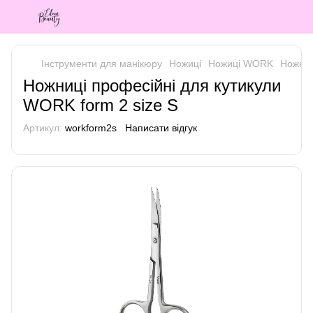
Інструменти для манікюру
Ножиці
Ножиці WORK
Ножниц
Ножниці професійні для кутикули
WORK form 2 size S
Артикул:
workform2s
Написати відгук