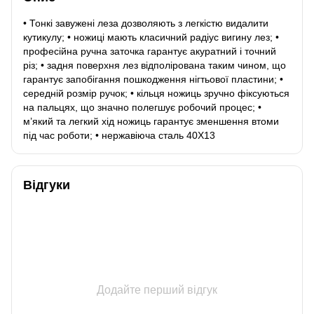
• Тонкі завужені леза дозволяють з легкістю видалити
кутикулу; • ножиці мають класичний радіус вигину лез; •
професійна ручна заточка гарантує акуратний і точний
різ; • задня поверхня лез відполірована таким чином, що
гарантує запобігання пошкодження нігтьової пластини; •
середній розмір ручок; • кільця ножиць зручно фіксуються
на пальцях, що значно полегшує робочий процес; •
м’який та легкий хід ножиць гарантує зменшення втоми
під час роботи; • нержавіюча сталь 40Х13
Відгуки
Додайте перший відгук