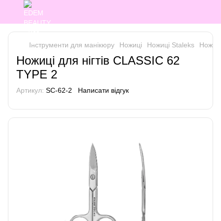
Інструменти для манікюру
Ножиці
Ножиці Staleks
Ножиці
Ножиці для нігтів CLASSIC 62
TYPE 2
Артикул:
SC-62-2
Написати відгук