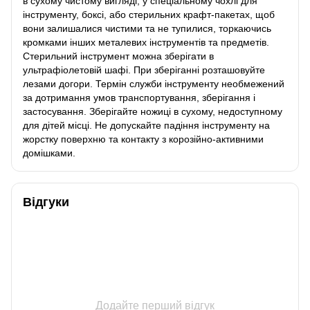
в сухому чистому вигляді, у спеціальному чохлі для
інструменту, боксі, або стерильних крафт-пакетах, щоб
вони залишалися чистими та не тупилися, торкаючись
кромками інших металевих інструментів та предметів.
Стерильний інструмент можна зберігати в
ультрафіолетовій шафі. При зберіганні розташовуйте
лезами догори. Термін служби інструменту необмежений
за дотримання умов транспортування, зберігання і
застосування. Зберігайте ножиці в сухому, недоступному
для дітей місці. Не допускайте падіння інструменту на
жорстку поверхню та контакту з корозійно-активними
домішками.
Відгуки
Додайте перший відгук