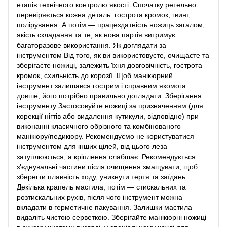
етапів технічного контролю якості. Спочатку ретельно
перевіряється кожна деталь: гострота кромок, гвинт,
полірування. А потім — працездатність ножиць загалом,
якість складання та те, як нова партія витримує
багаторазове використання. Як доглядати за
інструментом Від того, як ви використовуєте, очищаєте та
зберігаєте ножиці, залежить їхня довговічність, гострота
кромок, схильність до корозії. Щоб манікюрний
інструмент залишався гострим і справним якомога
довше, його потрібно правильно доглядати. Зберігання
інструменту Застосовуйте ножиці за призначенням (для
корекції нігтів або видалення кутикули, відповідно) при
виконанні класичного обрізного та комбінованого
манікюру/педикюру. Рекомендуємо не користуватися
інструментом для інших цілей, від цього леза
затуплюються, а кріплення слабшає. Рекомендується
з'єднувальні частини після очищення змащувати, щоб
зберегти плавність ходу, уникнути тертя та заїдань.
Декілька крапель мастила, потім — стискальних та
розтискальних рухів, після чого інструмент можна
вкладати в герметичне пакування. Залишки мастила
видаліть чистою серветкою. Зберігайте манікюрні ножиці