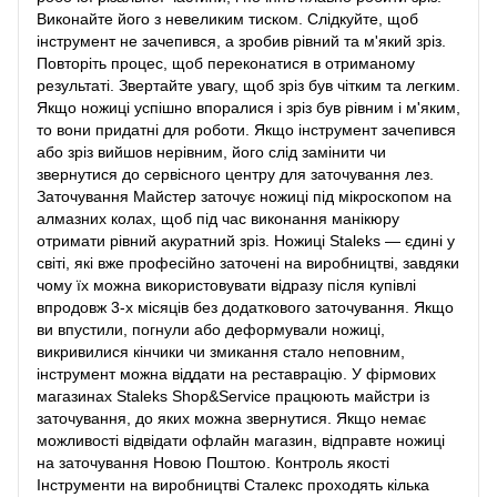
Виконайте його з невеликим тиском. Слідкуйте, щоб
інструмент не зачепився, а зробив рівний та м'який зріз.
Повторіть процес, щоб переконатися в отриманому
результаті. Звертайте увагу, щоб зріз був чітким та легким.
Якщо ножиці успішно впоралися і зріз був рівним і м'яким,
то вони придатні для роботи. Якщо інструмент зачепився
або зріз вийшов нерівним, його слід замінити чи
звернутися до сервісного центру для заточування лез.
Заточування Майстер заточує ножиці під мікроскопом на
алмазних колах, щоб під час виконання манікюру
отримати рівний акуратний зріз. Ножиці Staleks — єдині у
світі, які вже професійно заточені на виробництві, завдяки
чому їх можна використовувати відразу після купівлі
впродовж 3-х місяців без додаткового заточування. Якщо
ви впустили, погнули або деформували ножиці,
викривилися кінчики чи змикання стало неповним,
інструмент можна віддати на реставрацію. У фірмових
магазинах Staleks Shop&Service працюють майстри із
заточування, до яких можна звернутися. Якщо немає
можливості відвідати офлайн магазин, відправте ножиці
на заточування Новою Поштою. Контроль якості
Інструменти на виробництві Сталекс проходять кілька