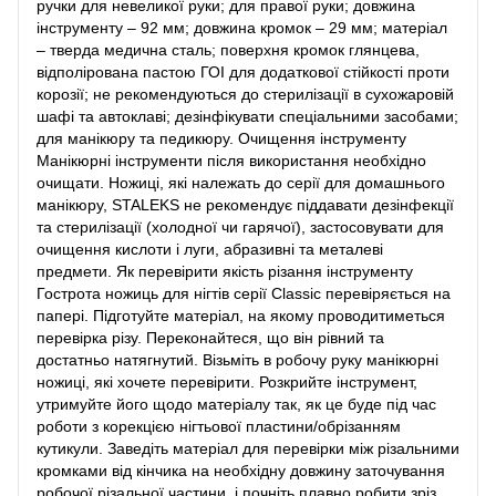
ручки для невеликої руки; для правої руки; довжина
інструменту – 92 мм; довжина кромок – 29 мм; матеріал
– тверда медична сталь; поверхня кромок глянцева,
відполірована пастою ГОІ для додаткової стійкості проти
корозії; не рекомендуються до стерилізації в сухожаровій
шафі та автоклаві; дезінфікувати спеціальними засобами;
для манікюру та педикюру. Очищення інструменту
Манікюрні інструменти після використання необхідно
очищати. Ножиці, які належать до серії для домашнього
манікюру, STALEKS не рекомендує піддавати дезінфекції
та стерилізації (холодної чи гарячої), застосовувати для
очищення кислоти і луги, абразивні та металеві
предмети. Як перевірити якість різання інструменту
Гострота ножиць для нігтів серії Classic перевіряється на
папері. Підготуйте матеріал, на якому проводитиметься
перевірка різу. Переконайтеся, що він рівний та
достатньо натягнутий. Візьміть в робочу руку манікюрні
ножиці, які хочете перевірити. Розкрийте інструмент,
утримуйте його щодо матеріалу так, як це буде під час
роботи з корекцією нігтьової пластини/обрізанням
кутикули. Заведіть матеріал для перевірки між різальними
кромками від кінчика на необхідну довжину заточування
робочої різальної частини, і почніть плавно робити зріз.