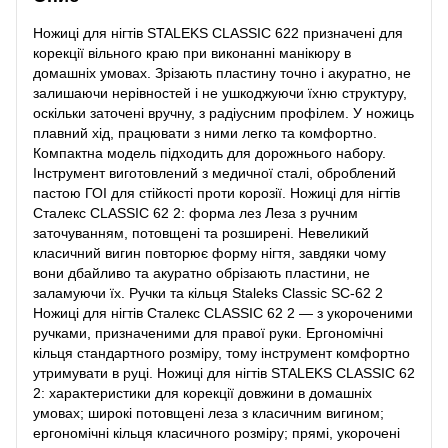
Ножиці для нігтів STALEKS CLASSIC 622 призначені для
корекції вільного краю при виконанні манікюру в
домашніх умовах. Зрізають пластину точно і акуратно, не
залишаючи нерівностей і не ушкоджуючи їхню структуру,
оскільки заточені вручну, з радіусним профілем. У ножиць
плавний хід, працювати з ними легко та комфортно.
Компактна модель підходить для дорожнього набору.
Інструмент виготовлений з медичної сталі, оброблений
пастою ГОІ для стійкості проти корозії. Ножиці для нігтів
Сталекс CLASSIC 62 2: форма лез Леза з ручним
заточуванням, потовщені та розширені. Невеликий
класичний вигин повторює форму нігтя, завдяки чому
вони дбайливо та акуратно обрізають пластини, не
заламуючи їх. Ручки та кільця Staleks Classic SC-62 2
Ножиці для нігтів Сталекс CLASSIC 62 2 — з укороченими
ручками, призначеними для правої руки. Ергономічні
кільця стандартного розміру, тому інструмент комфортно
утримувати в руці. Ножиці для нігтів STALEKS CLASSIC 62
2: характеристики для корекції довжини в домашніх
умовах; широкі потовщені леза з класичним вигином;
ергономічні кільця класичного розміру; прямі, укорочені