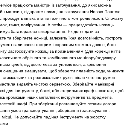
ervice працюють майстри із заточування, до яких можна
йн магазин, відправте ножиці на заточування Новою Поштою.
 проходять кілька етапів технічного контролю якості. Спочатку
мок, гвинт, полірування. А потім — працездатність ножиць
тримує багаторазове використання. Як доглядати за
те та зберігаєте ножиці, залежить їхня довговічність, гострота
трумент залишався гострим і справним якомога довше, його
ту Застосовуйте ножиці за призначенням (для корекції нігтів
 класичного обрізного та комбінованого манікюру/педикюру.
ших цілей, від цього леза затуплюються, а кріплення
ля очищення змащувати, щоб зберегти плавність ходу, уникнути
— стискальних та розтискальних рухів, після чого інструмент
астила видаліть чистою серветкою. Зберігайте манікюрні
хлі для інструменту, боксі, або стерильних крафт-пакетах, щоб
сь кромками інших металевих інструментів та предметів.
олетовій шафі. При зберіганні розташовуйте лезами догори.
ння умов транспортування, зберігання і застосування.
 місці. Не допускайте падіння інструменту на жорстку
ками.