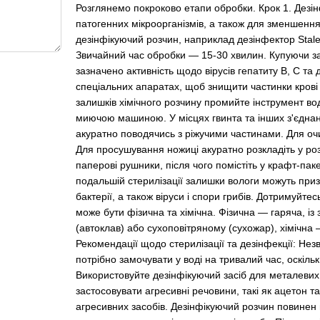
Розглянемо покроково етапи обробки. Крок 1. Дезі
патогенних мікроорганізмів, а також для зменшення к
дезінфікуючий розчин, наприклад дезінфектор Stalek
Звичайний час обробки — 15-30 хвилин. Купуючи зас
зазначено активність щодо вірусів гепатиту В, С та
спеціальних апаратах, щоб знищити частинки крові 
залишків хімічного розчину промийте інструмент в
миючою машиною. У місцях гвинта та інших з'єднан
акуратно поводячись з ріжучими частинами. Для очи
Для просушування ножиці акуратно розкладіть у роз
паперові рушники, після чого помістіть у крафт-пак
подальшій стерилізації залишки вологи можуть призв
бактерії, а також віруси і спори грибів. Дотримуйте
може бути фізична та хімічна. Фізична — гаряча, і
(автоклав) або сухоповітряному (сухожар), хімічна 
Рекомендації щодо стерилізації та дезінфекції: Нез
потрібно замочувати у воді на тривалий час, оскіль
Використовуйте дезінфікуючий засіб для металевих 
застосовувати агресивні речовини, такі як ацетон т
агресивних засобів. Дезінфікуючий розчин повинен