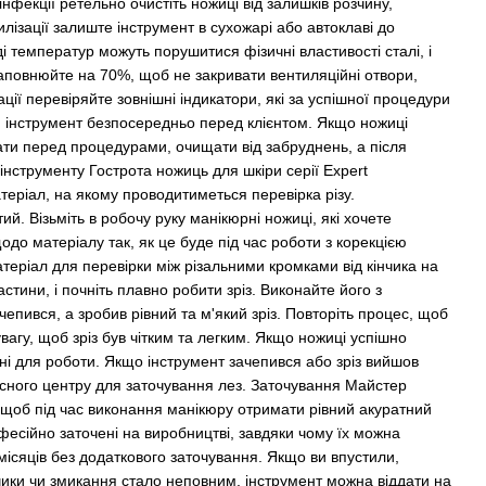
інфекції ретельно очистіть ножиці від залишків розчину,
илізації залиште інструмент в сухожарі або автоклаві до
і температур можуть порушитися фізичні властивості сталі, і
наповнюйте на 70%, щоб не закривати вентиляційні отвори,
ції перевіряйте зовнішні індикатори, які за успішної процедури
ий інструмент безпосередньо перед клієнтом. Якщо ножиці
ати перед процедурами, очищати від забруднень, а після
інструменту Гострота ножиць для шкіри серії Expert
атеріал, на якому проводитиметься перевірка різу.
й. Візьміть в робочу руку манікюрні ножиці, які хочете
одо матеріалу так, як це буде під час роботи з корекцією
атеріал для перевірки між різальними кромками від кінчика на
стини, і почніть плавно робити зріз. Виконайте його з
епився, а зробив рівний та м'який зріз. Повторіть процес, щоб
агу, щоб зріз був чітким та легким. Якщо ножиці успішно
атні для роботи. Якщо інструмент зачепився або зріз вийшов
вісного центру для заточування лез. Заточування Майстер
 щоб під час виконання манікюру отримати рівний акуратний
рофесійно заточені на виробництві, завдяки чому їх можна
 місяців без додаткового заточування. Якщо ви впустили,
ики чи змикання стало неповним, інструмент можна віддати на