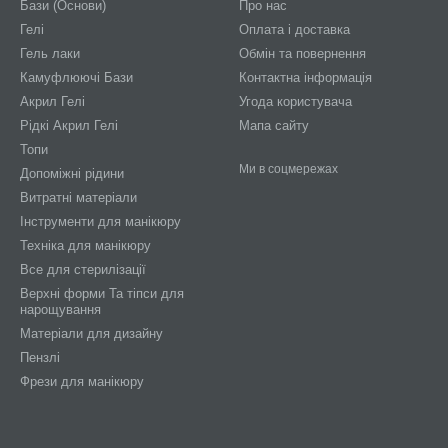
Бази (Основи)
Про нас
Гелі
Оплата і доставка
Гель лаки
Обмін та повернення
Камуфлюючі Бази
Контактна інформація
Акрил Гелі
Угода користувача
Рідкі Акрил Гелі
Мапа сайту
Топи
Ми в соцмережах
Допоміжні рідини
Витратні матеріали
Інструменти для манікюру
Техніка для манікюру
Все для стерилізації
Верхні форми Та тіпси для
нарощування
Матеріали для дизайну
Пензлі
Фрези для манікюру