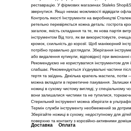
реставрацію. У фірмових магазинах Staleks Shop&S
звернутися. Якщо немає можливості відвідати офла
Контроль якості Інструменти на виробництві Сталекс
ретельно перевіряється кожна деталь: гострота кро
загалом, якість складання та те, як нова партія ви
інструментом Від того, як ви використовуєте, очищає
кромок, схильність до корозії. Щоб манікюрний інс
потрібно правильно доглядати. Зберігання інструмен
або видалення кутикули, відповідно) при виконанні
Рекомендуємо не користуватися інструментом для ін
слабшає. Рекомендується з'єднувальні частини піс
тертя та заїдань. Декілька крапель мастила, потім 
можна вкладати в герметичне пакування. Залишки м
ножиці в сухому чистому вигляді, у спеціальному чо
вони залишалися чистими та не тупилися, торкаючи
Стерильний інструмент можна зберігати в ультрафі
Термін служби інструменту необмежений за дотрима
Зберігайте ножиці в сухому, недоступному для дітей
поверхню та контакту з корозійно-активними доміш
Доставка
Оплата