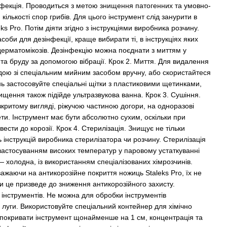
нфекція. Проводиться з метою знищення патогенних та умовно-
ількості спор грибів. Для цього інструмент слід занурити в
s Pro. Потім діяти згідно з інструкціями виробника розчину.
оби для дезінфекції, краще вибирати ті, в інструкціях яких
 дерматомікозів. Дезінфекцію можна поєднати з миттям у
та бруду за допомогою вібрації. Крок 2. Миття. Для видалення
одою зі спеціальним мийним засобом вручну, або скористайтеся
ь застосовуйте спеціальні щітки з пластиковими щетинками,
щення також підійде ультразвукова ванна. Крок 3. Сушіння.
критому вигляді, ріжучою частиною догори, на одноразові
ети. Інструмент має бути абсолютно сухим, оскільки при
ести до корозії. Крок 4. Стерилізація. Знищує не тільки
сь інструкцій виробника стерилізатора чи розчину. Стерилізація
з застосуванням високих температур у паровому устаткуванні
— холодна, із використанням спеціалізованих хімрозчинів.
важаючи на антикорозійне покриття ножиць Staleks Pro, їх не
ки це призведе до зниження антикорозійного захисту.
інструментів. Не можна для обробки інструментів
а луги. Використовуйте спеціальний контейнер для хімічно
 покривати інструмент щонайменше на 1 см, концентрація та