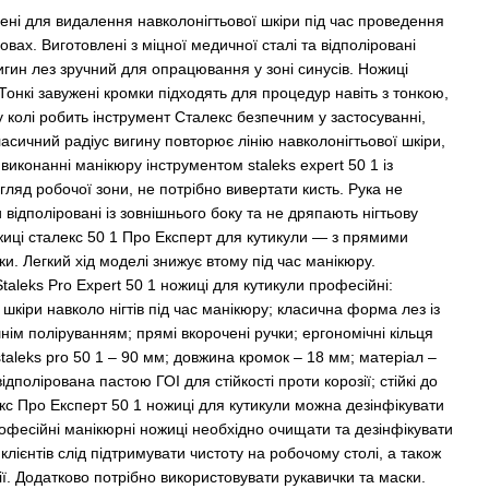
чені для видалення навколонігтьової шкіри під час проведення
вах. Виготовлені з міцної медичної сталі та відполіровані
вигин лез зручний для опрацювання у зоні синусів. Ножиці
онкі завужені кромки підходять для процедур навіть з тонкою,
колі робить інструмент Сталекс безпечним у застосуванні,
асичний радіус вигину повторює лінію навколонігтьової шкіри,
виконанні манікюру інструментом staleks expert 50 1 із
ляд робочої зони, не потрібно вивертати кисть. Рука не
відполіровані із зовнішнього боку та не дряпають нігтьову
жиці сталекс 50 1 Про Експерт для кутикули — з прямими
. Легкий хід моделі знижує втому під час манікюру.
taleks Pro Expert 50 1 ножиці для кутикули професійні:
шкіри навколо нігтів під час манікюру; класична форма лез із
шнім поліруванням; прямі вкорочені ручки; ергономічні кільця
taleks pro 50 1 – 90 мм; довжина кромок – 18 мм; матеріал –
полірована пастою ГОІ для стійкості проти корозії; стійкі до
екс Про Експерт 50 1 ножиці для кутикули можна дезінфікувати
фесійні манікюрні ножиці необхідно очищати та дезінфікувати
клієнтів слід підтримувати чистоту на робочому столі, а також
ції. Додатково потрібно використовувати рукавички та маски.