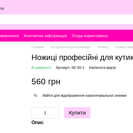
ів
овернення
Контактна інформація
Угода користувача
Головна
Інструменти для манікюру
Ножиці
Ножиці Stal
Ножиці професійні для кут
В наявності
Артикул: SE-50-1
Написати відгук
560 грн
Увійти
для відображення накопичувальної знижки
%
Купити
Опис