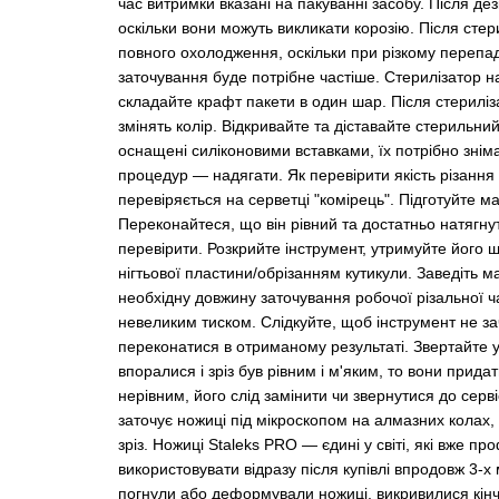
час витримки вказані на пакуванні засобу. Після дез
оскільки вони можуть викликати корозію. Після стер
повного охолодження, оскільки при різкому перепад
заточування буде потрібне частіше. Стерилізатор 
складайте крафт пакети в один шар. Після стериліза
змінять колір. Відкривайте та діставайте стерильн
оснащені силіконовими вставками, їх потрібно знім
процедур — надягати. Як перевірити якість різання 
перевіряється на серветці "комірець". Підготуйте м
Переконайтеся, що він рівний та достатньо натягнути
перевірити. Розкрийте інструмент, утримуйте його щ
нігтьової пластини/обрізанням кутикули. Заведіть м
необхідну довжину заточування робочої різальної ча
невеликим тиском. Слідкуйте, щоб інструмент не зач
переконатися в отриманому результаті. Звертайте ув
впоралися і зріз був рівним і м'яким, то вони прид
нерівним, його слід замінити чи звернутися до сер
заточує ножиці під мікроскопом на алмазних колах,
зріз. Ножиці Staleks PRO — єдині у світі, які вже п
використовувати відразу після купівлі впродовж 3-х
погнули або деформували ножиці, викривилися кінч