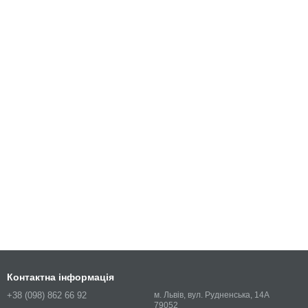
Контактна інформація
+38 (098) 862 66 92
м. Львів, вул. Рудненська, 14А
79052