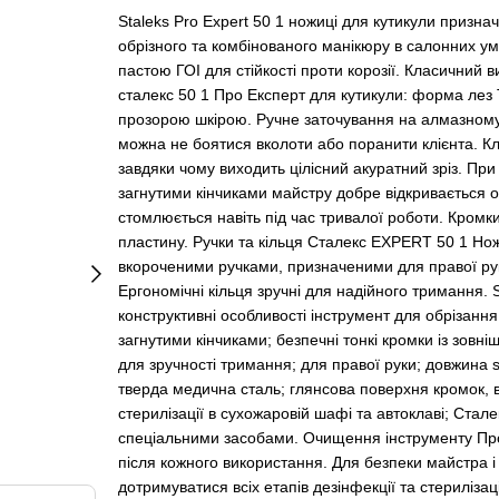
Staleks Pro Expert 50 1 ножиці для кутикули призна
обрізного та комбінованого манікюру в салонних умо
пастою ГОІ для стійкості проти корозії. Класичний 
сталекс 50 1 Про Експерт для кутикули: форма лез Т
прозорою шкірою. Ручне заточування на алмазному 
можна не боятися вколоти або поранити клієнта. Кл
завдяки чому виходить цілісний акуратний зріз. При 
загнутими кінчиками майстру добре відкривається ог
стомлюється навіть під час тривалої роботи. Кромки 
пластину. Ручки та кільця Сталекс EXPERT 50 1 Но
вкороченими ручками, призначеними для правої руки
Ергономічні кільця зручні для надійного тримання. S
конструктивні особливості інструмент для обрізання 
загнутими кінчиками; безпечні тонкі кромки із зовні
для зручності тримання; для правої руки; довжина s
тверда медична сталь; глянсова поверхня кромок, від
стерилізації в сухожаровій шафі та автоклаві; Стал
спеціальними засобами. Очищення інструменту Про
після кожного використання. Для безпеки майстра і 
дотримуватися всіх етапів дезінфекції та стериліза