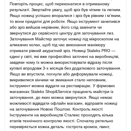
Повторіть процес, щоб переконатися в отриманому
результаті. Звертайте увагу, щоб зріз був чітким та легким.
Якщо ножиці успішно впоралися і зріз був рівним і м'яким,
то вони придатні для роботи. Якщо інструмент зачепився
або зріз вийшов нерівним, його слід замінити чи
звернутися до сервісного центру для заточування лез.
Заточування Майстер заточує ножиці під мікроскопом на
алмазних колах, щоб під час виконання манікюру
отримати рівний акуратний зріз. Ножиці Staleks PRO —
єдині у світі, які вже професійно заточені на виробництві,
завдяки чому їх можна використовувати відразу після
купівлі впродовж 3-х місяців без додаткового заточування.
Якщо ви впустили, погнули або деформували ножиці,
викривилися кінчики чи змикання стало неповним,
інструмент можна віддати на реставрацію. У фірмових
магазинах Staleks Shop&Service працюють майстри із
заточування, до яких можна звернутися. Якщо немає
можливості відвідати офлайн магазин, відправте ножиці
на заточування Новою Поштою. Контроль якості
Інструменти на виробництві Сталекс проходять кілька
етапів технічного контролю якості. Спочатку ретельно
перевіряється кожна деталь: гострота кромок, гвинт,