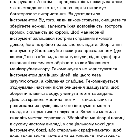
полірування. А потім — працездатність ножиць загалом,
якість складання та те, як нова партія витримує
багаторазове використання. Як доглядати за
інструментом Від того, як ви використовуєте, очищаєте та
зберігаєте ножиці, залежить їхня довговічність, гострота
кромок, схильність до корозії. Щоб манікюрний
інструмент залишався гострим і справним якомога
довше, його потрібно правильно доглядати. Зберігання
інструменту Застосовуйте ножиці за призначенням (для
корекції нігтів або видалення кутикули, відповідно) при
виконанні класичного обрізного та комбінованого
манікюру/педикюру. Рекомендуємо не користуватися
інструментом для інших цілей, від цього леза
затуплюються, а кріплення слабшає. Рекомендується
з'єднувальні частини після очищення змащувати, щоб
зберегти плавність ходу, уникнути тертя та заїдань.
Декілька крапель мастила, потім — стискальних та
розтискальних рухів, після чого інструмент можна
вкладати в герметичне пакування. Залишки мастила
видаліть чистою серветкою. Зберігайте манікюрні ножиці
в сухому чистому вигляді, у спеціальному чохлі для
інструменту, боксі, або стерильних крафт-пакетах, щоб
вони залишалися чистими та не тупилися, торкаючись