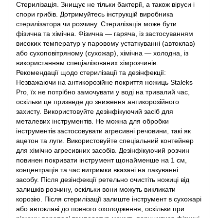
Стерилізація. Знищує не тільки бактерії, а також віруси і
спори грибів. Дотримуйтесь інструкцій виробника
стерилізатора чи розчину. Стерилізація може бути
фізична та хімічна. Фізична — гаряча, із застосуванням
високих температур у паровому устаткуванні (автоклав)
або сухоповітряному (сухожар), хімічна — холодна, із
використанням спеціалізованих хімрозчинів.
Рекомендації щодо стерилізації та дезінфекції:
Незважаючи на антикорозійне покриття ножиць Staleks
Pro, їх не потрібно замочувати у воді на тривалий час,
оскільки це призведе до зниження антикорозійного
захисту. Використовуйте дезінфікуючий засіб для
металевих інструментів. Не можна для обробки
інструментів застосовувати агресивні речовини, такі як
ацетон та луги. Використовуйте спеціальний контейнер
для хімічно агресивних засобів. Дезінфікуючий розчин
повинен покривати інструмент щонайменше на 1 см,
концентрація та час витримки вказані на пакуванні
засобу. Після дезінфекції ретельно очистіть ножиці від
залишків розчину, оскільки вони можуть викликати
корозію. Після стерилізації залиште інструмент в сухожарі
або автоклаві до повного охолодження, оскільки при