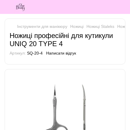
Інструменти для манікюру
Ножиці
Ножиці Staleks
Ножиці
Ножиці професійні для кутикули
UNIQ 20 TYPE 4
Артикул:
SQ-20-4
Написати відгук