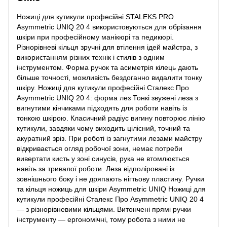
Ножиці для кутикули професійні STALEKS PRO
Asymmetric UNIQ 20 4 використовуються для обрізання
шкіри при професійному манікюрі та педикюрі.
Різнорівневі кільця зручні для втілення ідей майстра, з
використанням різних технік і стилів з одним
інструментом. Форма ручок та асиметрія кілець дають
більше точності, можливість бездоганно видалити тонку
шкіру. Ножиці для кутикули професійні Сталекс Про
Asymmetric UNIQ 20 4: форма лез Тонкі звужені леза з
вигнутими кінчиками підходять для роботи навіть із
тонкою шкірою. Класичний радіус вигину повторює лінію
кутикули, завдяки чому виходить цілісний, точний та
акуратний зріз. При роботі із загнутими лезами майстру
відкривається огляд робочої зони, немає потреби
вивертати кисть у зоні синусів, рука не втомлюється
навіть за тривалої роботи. Леза відполіровані із
зовнішнього боку і не дряпають нігтьову пластину. Ручки
та кільця ножиць для шкіри Asymmetric UNIQ Ножиці для
кутикули професійні Сталекс Про Asymmetric UNIQ 20 4
— з різнорівневими кільцями. Витончені прямі ручки
інструменту — ергономічні, тому робота з ними не