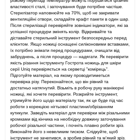
різкому перепаді температур можуть порушитися фізичні
властивості сталі, і заточування буде потрібне частіше.
Стерилізатор наповнюйте на 70%, щоб не закривати
вентиляційні отвори, складайте крафт пакети в один шар.
Після стерилізації перевіряйте зовнішні індикатори, які за
успішної процедури змінять колір. Відкривайте та
діставайте стерильний інструмент безпосередньо перед
клієнтом. Якщо ножиці оснащені силіконовими вставками,
їх потрібно знімати перед процедурами, очищати від
забруднень, а після процедур — надягати. Як перевірити
якість різання інструменту Гострота ножиць для шкіри
серії Uniq перевіряється на серветці "комірець".
Підготуйте матеріал, на якому проводитиметься
перевірка різу. Переконайтеся, що він рівний та
достатньо натягнутий. Візьміть в робочу руку манікюрні
ножиці, які хочете перевірити. Розкрийте інструмент,
утримуйте його щодо матеріалу так, як це буде під час
роботи з корекцією нігтьової пластини/обрізанням
кутикули. Заведіть матеріал для перевірки між різальними
кромками від кінчика на необхідну довжину заточування
робочої різальної частини, і почніть плавно робити зріз.
Виконайте його з невеликим тиском. Слідкуйте, щоб
інструмент не зачепився, а зробив рівний та м'який зріз.