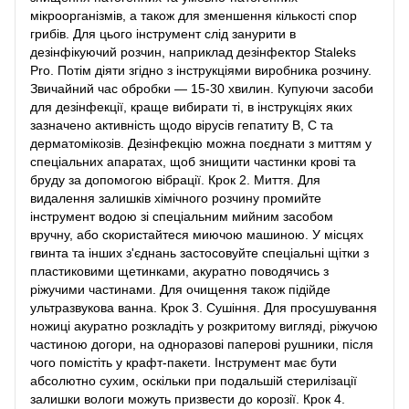
мікроорганізмів, а також для зменшення кількості спор
грибів. Для цього інструмент слід занурити в
дезінфікуючий розчин, наприклад дезінфектор Staleks
Pro. Потім діяти згідно з інструкціями виробника розчину.
Звичайний час обробки — 15-30 хвилин. Купуючи засоби
для дезінфекції, краще вибирати ті, в інструкціях яких
зазначено активність щодо вірусів гепатиту В, С та
дерматомікозів. Дезінфекцію можна поєднати з миттям у
спеціальних апаратах, щоб знищити частинки крові та
бруду за допомогою вібрації. Крок 2. Миття. Для
видалення залишків хімічного розчину промийте
інструмент водою зі спеціальним мийним засобом
вручну, або скористайтеся миючою машиною. У місцях
гвинта та інших з'єднань застосовуйте спеціальні щітки з
пластиковими щетинками, акуратно поводячись з
ріжучими частинами. Для очищення також підійде
ультразвукова ванна. Крок 3. Сушіння. Для просушування
ножиці акуратно розкладіть у розкритому вигляді, ріжучою
частиною догори, на одноразові паперові рушники, після
чого помістіть у крафт-пакети. Інструмент має бути
абсолютно сухим, оскільки при подальшій стерилізації
залишки вологи можуть призвести до корозії. Крок 4.