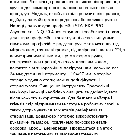
втомлює. Ліве кільце розташоване нижче ніж праве, що
зручно для комфортного положення пальців під час
процедур. Модель, в якій ліве кільце нижче від правого,
підійде для майстра із середньою або великою рукою.
Ножиці для кутикули професійні STALEKS PRO
Asymmetric UNIQ 20 4: конструктивні особливості ножиці
для шкіри професійні; тонкі звужені леза з вигнутими
кінчиками; професійне радіусне ручне заточування під
мікроскопом; глянцеві кромки, відполіровані пастою ГОІ; з
асиметричними кільцями; пряма форма ручок;
конструкція для правші; з легким плавним ходом;
покриття з антикорозійним поліруванням; довжина лез –
24 мм; довжина інструменту – 104/97 мм; матеріал –
тверда медична сталь; можна дезінфікувати і
стерилізувати. Очищення інструменту Професійні
манікюрні ножиці необхідно очищати та дезінфікувати
після кожного використання. Для безпеки майстра і
клієнтів слід підтримувати чистоту на робочому столі, а
також дотримуватися всіх етапів дезінфекції та
стерилізації. Додатково потрібно використовувати
рукавички та маски. Розглянемо покроково етапи
обробки. Крок 1. Дезінфекція. Проводиться з метою
знищення патогенних та умовно-патогенних