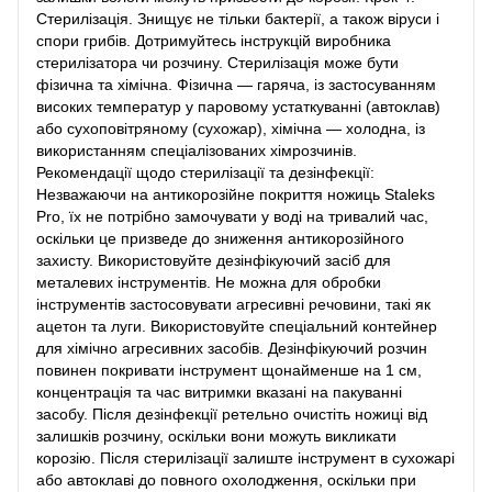
Стерилізація. Знищує не тільки бактерії, а також віруси і
спори грибів. Дотримуйтесь інструкцій виробника
стерилізатора чи розчину. Стерилізація може бути
фізична та хімічна. Фізична — гаряча, із застосуванням
високих температур у паровому устаткуванні (автоклав)
або сухоповітряному (сухожар), хімічна — холодна, із
використанням спеціалізованих хімрозчинів.
Рекомендації щодо стерилізації та дезінфекції:
Незважаючи на антикорозійне покриття ножиць Staleks
Pro, їх не потрібно замочувати у воді на тривалий час,
оскільки це призведе до зниження антикорозійного
захисту. Використовуйте дезінфікуючий засіб для
металевих інструментів. Не можна для обробки
інструментів застосовувати агресивні речовини, такі як
ацетон та луги. Використовуйте спеціальний контейнер
для хімічно агресивних засобів. Дезінфікуючий розчин
повинен покривати інструмент щонайменше на 1 см,
концентрація та час витримки вказані на пакуванні
засобу. Після дезінфекції ретельно очистіть ножиці від
залишків розчину, оскільки вони можуть викликати
корозію. Після стерилізації залиште інструмент в сухожарі
або автоклаві до повного охолодження, оскільки при