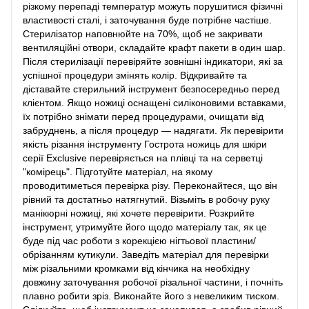
різкому перепаді температур можуть порушитися фізичні
властивості сталі, і заточування буде потрібне частіше.
Стерилізатор наповнюйте на 70%, щоб не закривати
вентиляційні отвори, складайте крафт пакети в один шар.
Після стерилізації перевіряйте зовнішні індикатори, які за
успішної процедури змінять колір. Відкривайте та
діставайте стерильний інструмент безпосередньо перед
клієнтом. Якщо ножиці оснащені силіконовими вставками,
їх потрібно знімати перед процедурами, очищати від
забруднень, а після процедур — надягати. Як перевірити
якість різання інструменту Гострота ножиць для шкіри
серії Exclusive перевіряється на плівці та на серветці
"комірець". Підготуйте матеріал, на якому
проводитиметься перевірка різу. Переконайтеся, що він
рівний та достатньо натягнутий. Візьміть в робочу руку
манікюрні ножиці, які хочете перевірити. Розкрийте
інструмент, утримуйте його щодо матеріалу так, як це
буде під час роботи з корекцією нігтьової пластини/
обрізанням кутикули. Заведіть матеріал для перевірки
між різальними кромками від кінчика на необхідну
довжину заточування робочої різальної частини, і почніть
плавно робити зріз. Виконайте його з невеликим тиском.