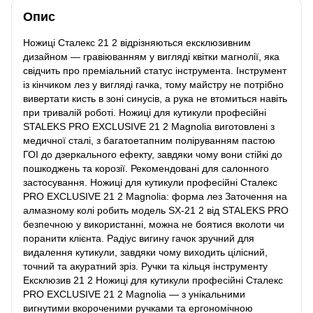
Опис
Ножиці Сталекс 21 2 відрізняються ексклюзивним
дизайном — гравіюванням у вигляді квітки магнолії, яка
свідчить про преміальний статус інструмента. Інструмент
із кінчиком лез у вигляді гачка, тому майстру не потрібно
вивертати кисть в зоні синусів, а рука не втомиться навіть
при тривалій роботі. Ножиці для кутикули професійні
STALEKS PRO EXCLUSIVE 21 2 Magnolia виготовлені з
медичної сталі, з багатоетапним поліруванням пастою
ГОІ до дзеркального ефекту, завдяки чому вони стійкі до
пошкоджень та корозії. Рекомендовані для салонного
застосування. Ножиці для кутикули професійні Сталекс
PRO EXCLUSIVE 21 2 Magnolia: форма лез Заточення на
алмазному колі робить модель SX-21 2 від STALEKS PRO
безпечною у використанні, можна не боятися вколоти чи
поранити клієнта. Радіус вигину гачок зручний для
видалення кутикули, завдяки чому виходить цілісний,
точний та акуратний зріз. Ручки та кільця інструменту
Ексклюзив 21 2 Ножиці для кутикули професійні Сталекс
PRO EXCLUSIVE 21 2 Magnolia — з унікальними
вигнутими вкороченими ручками та ергономічною