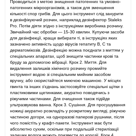
Проводиться з метою знищення патогенних та умовно-
патогенних мікроорганізмів, а також для зменшення
кількості спор грибів. Для цього інструмент слід занурити
в дезінфікуючий розчин, наприклад дезінфектор Staleks
Pro. Потім діяти згідно з інструкціями виробника розчину.
Звичайний час обробки — 15-30 хвилин. Купуючи засоби
для дезінфекції, краще вибирати ті, в інструкціях яких
зазначено активність щодо вірусів гепатиту В, С та
дерматомікозів. Дезінфекцію можна поєднати з миттям у
спеціальних апаратах, щоб знищити частинки крові та
бруду за допомогою вібрації. Крок 2. Миття. Для
видалення залишків хімічного розчину промийте
інструмент водою зі спеціальним мийним засобом
вручну, або скористайтеся миючою машиною. У місцях
гвинта та інших з'єднань застосовуйте спеціальні щітки з
пластиковими щетинками, акуратно поводячись з
ріжучими частинами. Для очищення також підійде
ультразвукова ванна. Крок 3. Сушіння. Для просушування
ножиці акуратно розкладіть у розкритому вигляді, ріжучою
частиною догори, на одноразові паперові рушники, після
чого помістіть у крафт-пакети. Інструмент має бути
абсолютно сухим, оскільки при подальшій стерилізації
залишки вологи можуть призвести до корозії. Крок 4.