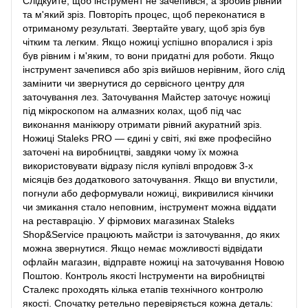
Слідкуйте, щоб інструмент не зачепився, а зробив рівний
та м'який зріз. Повторіть процес, щоб переконатися в
отриманому результаті. Звертайте увагу, щоб зріз був
чітким та легким. Якщо ножиці успішно впоралися і зріз
був рівним і м'яким, то вони придатні для роботи. Якщо
інструмент зачепився або зріз вийшов нерівним, його слід
замінити чи звернутися до сервісного центру для
заточування лез. Заточування Майстер заточує ножиці
під мікроскопом на алмазних колах, щоб під час
виконання манікюру отримати рівний акуратний зріз.
Ножиці Staleks PRO — єдині у світі, які вже професійно
заточені на виробництві, завдяки чому їх можна
використовувати відразу після купівлі впродовж 3-х
місяців без додаткового заточування. Якщо ви впустили,
погнули або деформували ножиці, викривилися кінчики
чи змикання стало неповним, інструмент можна віддати
на реставрацію. У фірмових магазинах Staleks
Shop&Service працюють майстри із заточування, до яких
можна звернутися. Якщо немає можливості відвідати
офлайн магазин, відправте ножиці на заточування Новою
Поштою. Контроль якості Інструменти на виробництві
Сталекс проходять кілька етапів технічного контролю
якості. Спочатку ретельно перевіряється кожна деталь: