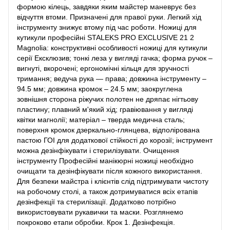
формою кілець, завдяки яким майстер маневрує без
відчуття втоми. Призначені для правої руки. Легкий хід
інструменту знижує втому під час роботи. Ножиці для
кутикули професійні STALEKS PRO EXCLUSIVE 21 2
Magnolia: конструктивні особливості ножиці для кутикули
серії Ексклюзив; тонкі леза у вигляді гачка; форма ручок –
вигнуті, вкорочені; ергономічні кільця для зручності
тримання; ведуча рука — права; довжина інструменту –
94.5 мм; довжина кромок – 24.5 мм; заокруглена
зовнішня сторона ріжучих полотен не дряпає нігтьову
пластину; плавний м'який хід; гравіювання у вигляді
квітки магнолії; матеріал – тверда медична сталь;
поверхня кромок дзеркально-глянцева, відполірована
пастою ГОІ для додаткової стійкості до корозії; інструмент
можна дезінфікувати і стерилізувати. Очищення
інструменту Професійні манікюрні ножиці необхідно
очищати та дезінфікувати після кожного використання.
Для безпеки майстра і клієнтів слід підтримувати чистоту
на робочому столі, а також дотримуватися всіх етапів
дезінфекції та стерилізації. Додатково потрібно
використовувати рукавички та маски. Розглянемо
покроково етапи обробки. Крок 1. Дезінфекція.