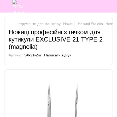
Інструменти для манікюру
Ножиці
Ножиці Staleks
Ножиці
Ножиці професійні з гачком для
кутикули EXCLUSIVE 21 TYPE 2
(magnolia)
Артикул:
SX-21-2m
Написати відгук