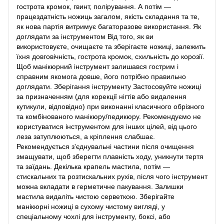
гострота кромок, гвинт, полірування. А потім —
працездатність ножиць загалом, якість складання та те,
як нова партія витримує багаторазове використання. Як
доглядати за інструментом Від того, як ви
використовуєте, очищаєте та зберігаєте ножиці, залежить
їхня довговічність, гострота кромок, схильність до корозії.
Щоб манікюрний інструмент залишався гострим і
справним якомога довше, його потрібно правильно
доглядати. Зберігання інструменту Застосовуйте ножиці
за призначенням (для корекції нігтів або видалення
кутикули, відповідно) при виконанні класичного обрізного
та комбінованого манікюру/педикюру. Рекомендуємо не
користуватися інструментом для інших цілей, від цього
леза затуплюються, а кріплення слабшає.
Рекомендується з'єднувальні частини після очищення
змащувати, щоб зберегти плавність ходу, уникнути тертя
та заїдань. Декілька крапель мастила, потім —
стискальних та розтискальних рухів, після чого інструмент
можна вкладати в герметичне пакування. Залишки
мастила видаліть чистою серветкою. Зберігайте
манікюрні ножиці в сухому чистому вигляді, у
спеціальному чохлі для інструменту, боксі, або