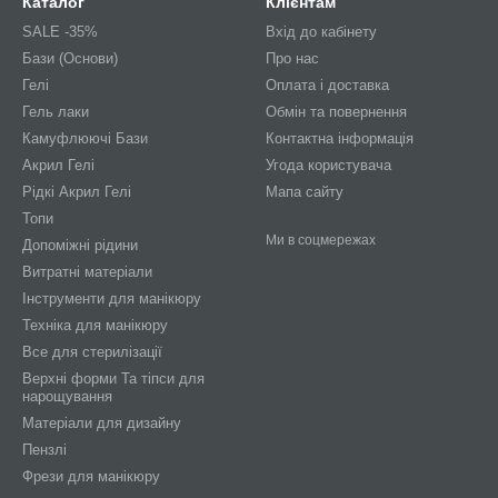
Каталог
Клієнтам
SALE -35%
Вхід до кабінету
Бази (Основи)
Про нас
Гелі
Оплата і доставка
Гель лаки
Обмін та повернення
Камуфлюючі Бази
Контактна інформація
Акрил Гелі
Угода користувача
Рідкі Акрил Гелі
Мапа сайту
Топи
Ми в соцмережах
Допоміжні рідини
Витратні матеріали
Інструменти для манікюру
Техніка для манікюру
Все для стерилізації
Верхні форми Та тіпси для
нарощування
Матеріали для дизайну
Пензлі
Фрези для манікюру