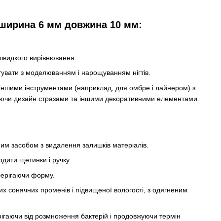
ширина 6 мм довжина 10 мм:
швидкого вирівнювання.
нтувати з моделюванням і нарощуванням нігтів.
іншими інструментами (наприклад, для омбре і лайнером) з
ючи дизайн стразами та іншими декоративними елементами.
им засобом з видалення залишків матеріалів.
дити щетинки і ручку.
берігаючи форму.
мих сонячних променів і підвищеної вологості, з одягненим
рігаючи від розмноження бактерій і продовжуючи термін