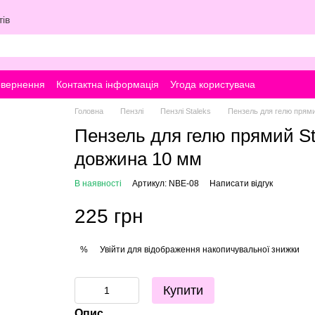
ів
овернення
Контактна інформація
Угода користувача
Головна
Пензлі
Пензлі Staleks
Пензель для гелю прям
Пензель для гелю прямий 
довжина 10 мм
В наявності
Артикул: NBE-08
Написати відгук
225 грн
Увійти
для відображення накопичувальної знижки
%
Купити
Опис