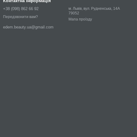
Контактна інформація
+38 (098) 862 66 92
м. Львів, вул. Рудненська, 14А
79052
Передзвонити вам?
Мапа проїзду
edem.beauty.ua@gmail.com