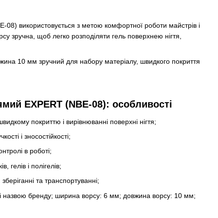
-08) використовується з метою комфортної роботи майстрів і
су зручна, щоб легко розподіляти гель поверхнею нігтя,
ина 10 мм зручний для набору матеріалу, швидкого покриття
ямий EXPERT (NBE-08): особливості
швидкому покриттю і вирівнюванні поверхні нігтя;
ості і зносостійкості;
нтролі в роботі;
, гелів і полігелів;
 зберіганні та транспортуванні;
і назвою бренду; ширина ворсу: 6 мм; довжина ворсу: 10 мм;