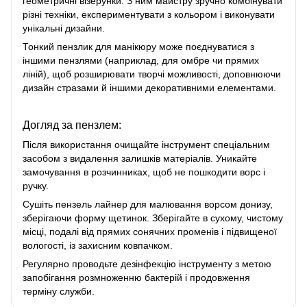
геометричні візерунки. З ним майстру зручно комбінувати
різні техніки, експериментувати з кольором і виконувати
унікальні дизайни.
Тонкий пензлик для манікюру може поєднуватися з
іншими пензлями (наприклад, для омбре чи прямих
ліній), щоб розширювати творчі можливості, доповнюючи
дизайн стразами й іншими декоративними елементами.
Догляд за пензлем:
Після використання очищайте інструмент спеціальним
засобом з видалення залишків матеріалів. Уникайте
замочування в розчинниках, щоб не пошкодити ворс і
ручку.
Сушіть пензель лайнер для малювання ворсом донизу,
зберігаючи форму щетинок. Зберігайте в сухому, чистому
місці, подалі від прямих сонячних променів і підвищеної
вологості, із захисним ковпачком.
Регулярно проводьте дезінфекцію інструменту з метою
запобігання розмноженню бактерій і продовження
терміну служби.