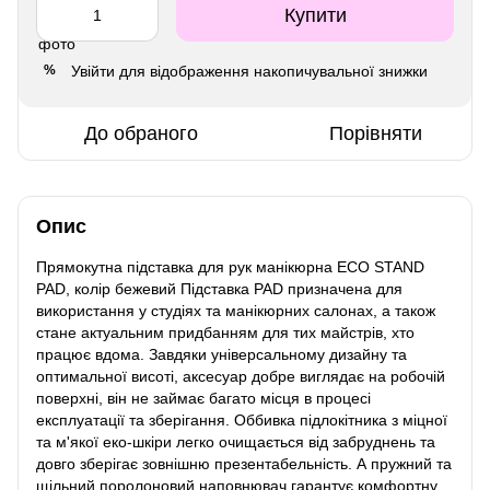
Купити
Увійти
для відображення накопичувальної знижки
%
До обраного
Порівняти
Опис
Прямокутна підставка для рук манікюрна ECO STAND
PAD, колір бежевий Підставка PAD призначена для
використання у студіях та манікюрних салонах, а також
стане актуальним придбанням для тих майстрів, хто
працює вдома. Завдяки універсальному дизайну та
оптимальної висоті, аксесуар добре виглядає на робочій
поверхні, він не займає багато місця в процесі
експлуатації та зберігання. Оббивка підлокітника з міцної
та м'якої еко-шкіри легко очищається від забруднень та
довго зберігає зовнішню презентабельність. А пружний та
щільний поролоновий наповнювач гарантує комфортну